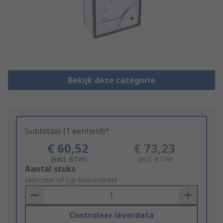
Bekijk deze categorie
Subtotaal (1 eenheid)*
€ 60,52
€ 73,23
(excl. BTW)
(incl. BTW)
Add
Aantal stuks
to
selecteer of typ hoeveelheid
Basket
Controleer leverdata