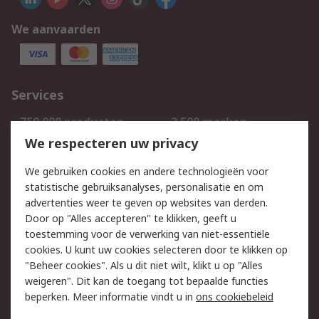
We aanvaarden
Services
750.000 producten
2.500 merken
Bestellen
Inkoopoplossingen
We respecteren uw privacy
Retouren
Technisch advies
We gebruiken cookies en andere technologieën voor
Track & Trace
statistische gebruiksanalyses, personalisatie en om
advertenties weer te geven op websites van derden.
Wettelijk
Door op "Alles accepteren" te klikken, geeft u
toestemming voor de verwerking van niet-essentiële
Cookiebeleid
Email veiligheid
cookies. U kunt uw cookies selecteren door te klikken op
Privacybeleid
Websitevoorwaarden
"Beheer cookies". Als u dit niet wilt, klikt u op "Alles
weigeren". Dit kan de toegang tot bepaalde functies
Algemene
beperken. Meer informatie vindt u in
ons cookiebeleid
verkoopvoorwaarden