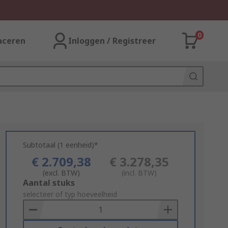
0
aceren
Inloggen / Registreer
Subtotaal (1 eenheid)*
€ 2.709,38
€ 3.278,35
(excl. BTW)
(incl. BTW)
Add
Aantal stuks
to
selecteer of typ hoeveelheid
Basket