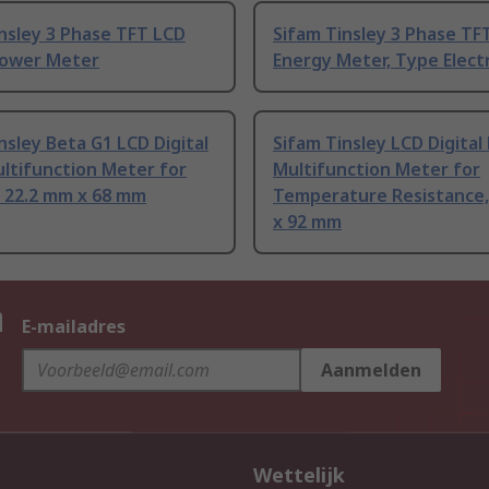
nsley 3 Phase TFT LCD
Sifam Tinsley 3 Phase TF
 Power Meter
Energy Meter, Type Electr
nsley Beta G1 LCD Digital
Sifam Tinsley LCD Digital
ltifunction Meter for
Multifunction Meter for
, 22.2 mm x 68 mm
Temperature Resistance
x 92 mm
n
E-mailadres
Aanmelden
Wettelijk