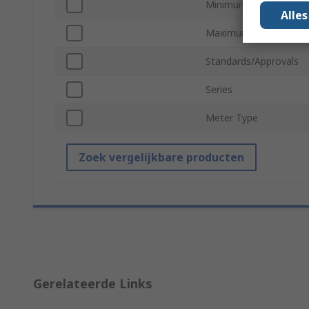
Minimum Operating T
Alle
Maximum Operating T
Standards/Approvals
Series
Meter Type
Zoek vergelijkbare producten
Gerelateerde Links