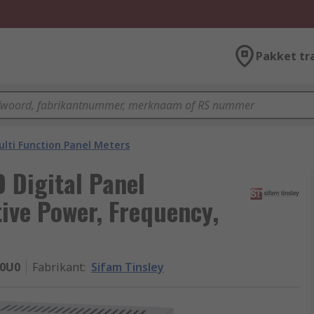
Pakket tr
lti Function Panel Meters
 Digital Panel
tive Power, Frequency,
00U0
Fabrikant
:
Sifam Tinsley