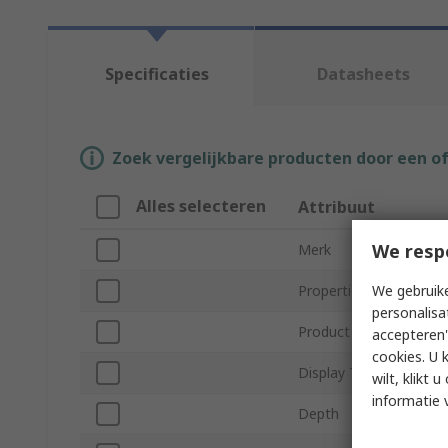
Specificaties
Datasheets
Zoek vergelijkbare producten door een o
Alles selecteren
Attribuut
We resp
Merk
We gebruike
Properties Measured
personalisa
Product Type
accepteren"
cookies. U 
Display Type
wilt, klikt
informatie 
Depth