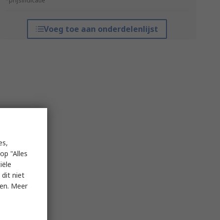
*prijsindicatie
Voeg toe aan onderdelenlijst
es,
op "Alles
iële
dit niet
ken. Meer