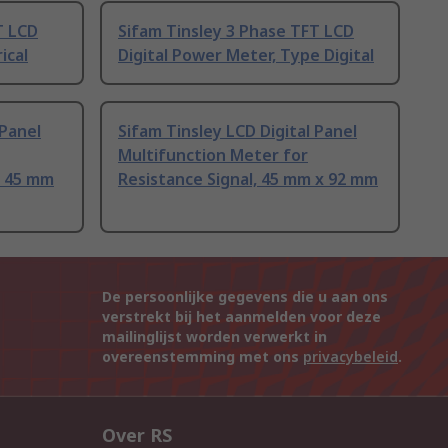
T LCD
Sifam Tinsley 3 Phase TFT LCD
ical
Digital Power Meter, Type Digital
 Panel
Sifam Tinsley LCD Digital Panel
Multifunction Meter for
, 45 mm
Resistance Signal, 45 mm x 92 mm
De persoonlijke gegevens die u aan ons
verstrekt bij het aanmelden voor deze
mailinglijst worden verwerkt in
overeenstemming met ons
privacybeleid
.
Over RS