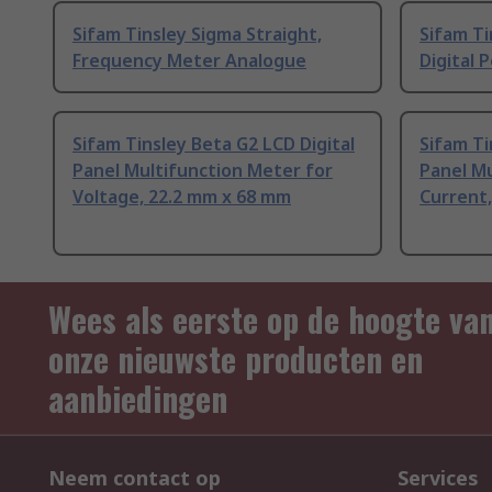
Sifam Tinsley Sigma Straight,
Sifam Ti
Frequency Meter Analogue
Digital
Sifam Tinsley Beta G2 LCD Digital
Sifam Ti
Panel Multifunction Meter for
Panel Mu
Voltage, 22.2 mm x 68 mm
Current
Wees als eerste op de hoogte va
onze nieuwste producten en
aanbiedingen
Neem contact op
Services