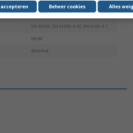
emperature
0°C
s accepteren
Beheer cookies
Alles wei
emperature
50°C
EN 50160, EN 61000-4-30, EN 6100-4-7
ND40
Electrical