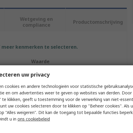
Wetgeving en
Productomschrijving
compliance
f meer kenmerken te selecteren.
Waarde
ecteren uw privacy
Sifam Tinsley
n cookies en andere technologieën voor statistische gebruiksanalys
Active Power, Frequency, Voltage, Current
tie en om advertenties weer te geven op websites van derden. Door 
Digital Panel Multifunction Meter
 te klikken, geeft u toestemming voor de verwerking van niet-essent
kunt uw cookies selecteren door te klikken op "Beheer cookies". Als u 
TFT LCD
 u op "Alles weigeren". Dit kan de toegang tot bepaalde functies beper
vindt u in
ons cookiebeleid
16mm