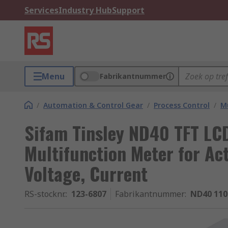
Services
Industry Hub
Support
Menu
Fabrikantnummer
/
Automation & Control Gear
/
Process Control
/
Mu
Sifam Tinsley ND40 TFT LCD
Multifunction Meter for Ac
Voltage, Current
RS-stocknr.
:
123-6807
Fabrikantnummer
:
ND40 11