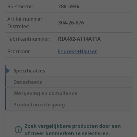
RS-stocknr.
:
288-5936
Artikelnummer
304-26-876
Distrelec
:
Fabrikantnummer
:
RIA452-A114A11A
Fabrikant
:
Endress+Hauser
Specificaties
Datasheets
Wetgeving en compliance
Productomschrijving
Zoek vergelijkbare producten door een
of meer kenmerken te selecteren.