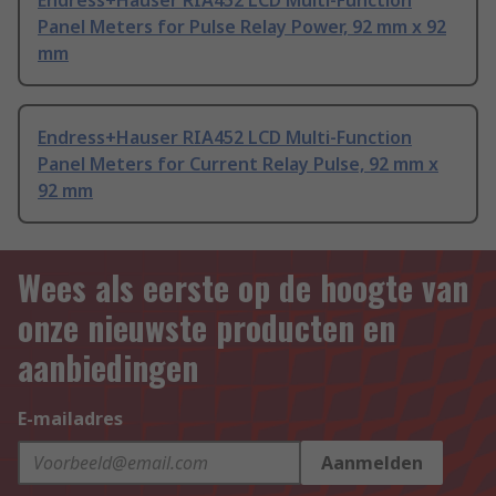
Endress+Hauser RIA452 LCD Multi-Function
Panel Meters for Pulse Relay Power, 92 mm x 92
mm
Endress+Hauser RIA452 LCD Multi-Function
Panel Meters for Current Relay Pulse, 92 mm x
92 mm
Wees als eerste op de hoogte van
onze nieuwste producten en
aanbiedingen
E-mailadres
Aanmelden