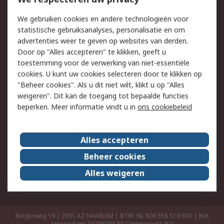
Retouren
Technisch advies
We gebruiken cookies en andere technologieën voor
Track & Trace
statistische gebruiksanalyses, personalisatie en om
advertenties weer te geven op websites van derden.
Wettelijk
Door op "Alles accepteren" te klikken, geeft u
toestemming voor de verwerking van niet-essentiële
Cookiebeleid
Email veiligheid
cookies. U kunt uw cookies selecteren door te klikken op
Privacybeleid
Websitevoorwaarden
"Beheer cookies". Als u dit niet wilt, klikt u op "Alles
weigeren". Dit kan de toegang tot bepaalde functies
Algemene
beperken. Meer informatie vindt u in
ons cookiebeleid
verkoopvoorwaarden
Over RS
Alles accepteren
RS Group
Over ons
Beheer cookies
RS wereldwijd
Werken bij RS
Alles weigeren
ESG
Bingerweg 19 | 2031 AZ HAARLEM | BTW: NL 806 558 519.B01 | KvK
Amsterdam: 33298393
RS Components B.V.