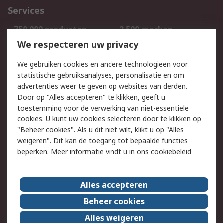
Services
750.000 producten
2.500 merken
Bestellen
Inkoopoplossingen
We respecteren uw privacy
Retouren
Technisch advies
We gebruiken cookies en andere technologieën voor
Track & Trace
statistische gebruiksanalyses, personalisatie en om
advertenties weer te geven op websites van derden.
Wettelijk
Door op "Alles accepteren" te klikken, geeft u
toestemming voor de verwerking van niet-essentiële
Cookiebeleid
Email veiligheid
cookies. U kunt uw cookies selecteren door te klikken op
Privacybeleid
Websitevoorwaarden
"Beheer cookies". Als u dit niet wilt, klikt u op "Alles
weigeren". Dit kan de toegang tot bepaalde functies
Algemene
beperken. Meer informatie vindt u in
ons cookiebeleid
verkoopvoorwaarden
Over RS
Alles accepteren
RS Group
Over ons
Beheer cookies
RS wereldwijd
Werken bij RS
Alles weigeren