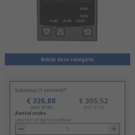
Bekijk deze categorie
Subtotaal (1 eenheid)*
€ 326,88
€ 395,52
(excl. BTW)
(incl. BTW)
Add
Aantal stuks
to
selecteer of typ hoeveelheid
Basket