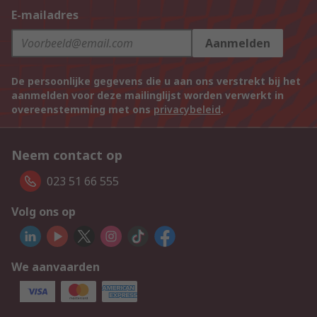
E-mailadres
Aanmelden
De persoonlijke gegevens die u aan ons verstrekt bij het
aanmelden voor deze mailinglijst worden verwerkt in
overeenstemming met ons
privacybeleid
.
Neem contact op
023 51 66 555
Volg ons op
We aanvaarden