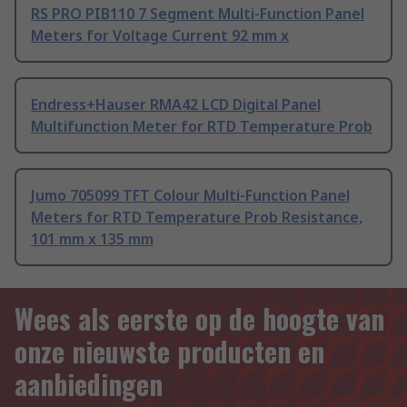
RS PRO PIB110 7 Segment Multi-Function Panel
Meters for Voltage Current 92 mm x
Endress+Hauser RMA42 LCD Digital Panel
Multifunction Meter for RTD Temperature Prob
Jumo 705099 TFT Colour Multi-Function Panel
Meters for RTD Temperature Prob Resistance,
101 mm x 135 mm
Wees als eerste op de hoogte van
onze nieuwste producten en
aanbiedingen