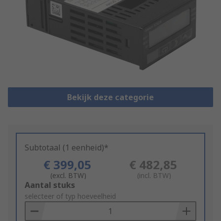
Bekijk deze categorie
Subtotaal (1 eenheid)*
€ 399,05
€ 482,85
(excl. BTW)
(incl. BTW)
Add
Aantal stuks
to
selecteer of typ hoeveelheid
Basket