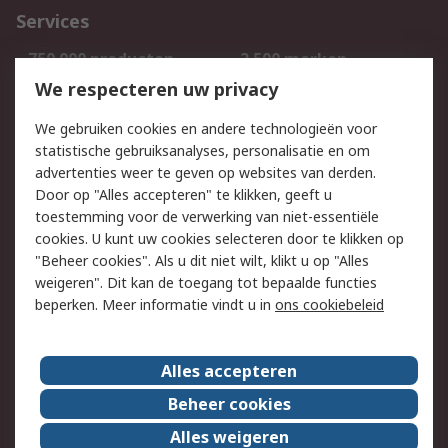
Services
750.000 producten
2.500 merken
Bestellen
Inkoopoplossingen
We respecteren uw privacy
Retouren
Technisch advies
We gebruiken cookies en andere technologieën voor
Track & Trace
statistische gebruiksanalyses, personalisatie en om
advertenties weer te geven op websites van derden.
Wettelijk
Door op "Alles accepteren" te klikken, geeft u
toestemming voor de verwerking van niet-essentiële
Cookiebeleid
Email veiligheid
cookies. U kunt uw cookies selecteren door te klikken op
Privacybeleid
Websitevoorwaarden
"Beheer cookies". Als u dit niet wilt, klikt u op "Alles
weigeren". Dit kan de toegang tot bepaalde functies
Algemene
beperken. Meer informatie vindt u in
ons cookiebeleid
verkoopvoorwaarden
Over RS
Alles accepteren
RS Group
Over ons
Beheer cookies
RS wereldwijd
Werken bij RS
Alles weigeren