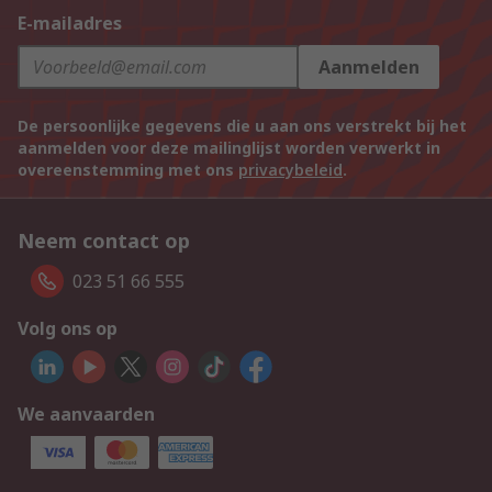
E-mailadres
Aanmelden
De persoonlijke gegevens die u aan ons verstrekt bij het
aanmelden voor deze mailinglijst worden verwerkt in
overeenstemming met ons
privacybeleid
.
Neem contact op
023 51 66 555
Volg ons op
We aanvaarden