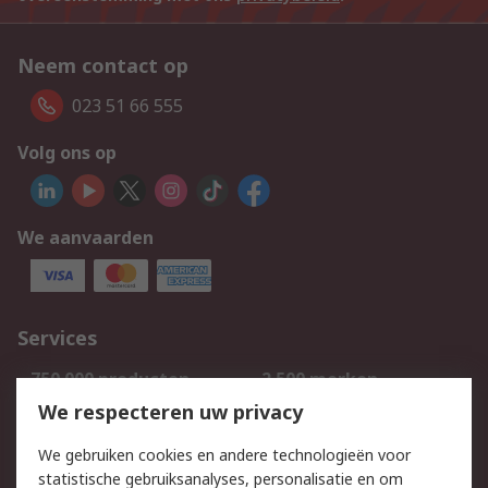
Neem contact op
023 51 66 555
Volg ons op
We aanvaarden
Services
750.000 producten
2.500 merken
Bestellen
Inkoopoplossingen
We respecteren uw privacy
Retouren
Technisch advies
We gebruiken cookies en andere technologieën voor
Track & Trace
statistische gebruiksanalyses, personalisatie en om