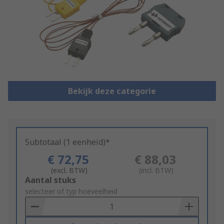
Bekijk deze categorie
Subtotaal (1 eenheid)*
€ 72,75
€ 88,03
(excl. BTW)
(incl. BTW)
Add
Aantal stuks
to
selecteer of typ hoeveelheid
Basket