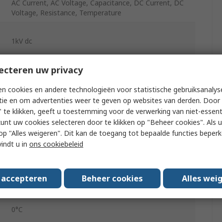
AC Current, AC Voltage, Capacitance, DC Current, DC
Voltage, Resistance, Temperature
1kV dc
ecteren uw privacy
10A dc
n cookies en andere technologieën voor statistische gebruiksanalys
tie en om advertenties weer te geven op websites van derden. Door 
 te klikken, geeft u toestemming voor de verwerking van niet-essent
10A ac
kunt uw cookies selecteren door te klikken op "Beheer cookies". Als u 
 u op "Alles weigeren". Dit kan de toegang tot bepaalde functies beper
1kV ac
vindt u in
ons cookiebeleid
Yes
s accepteren
Beheer cookies
Alles wei
10MHz
0°C