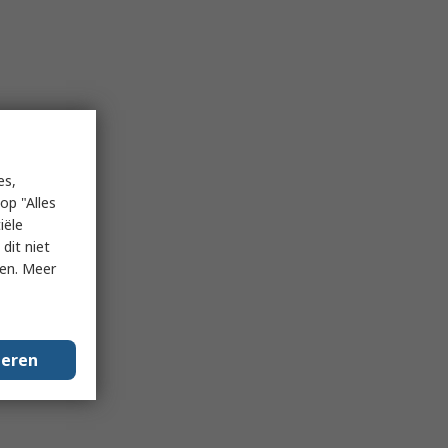
es,
op "Alles
iële
dit niet
ken. Meer
geren