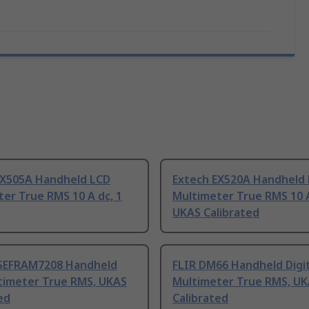
EX505A Handheld LCD
Extech EX520A Handheld
er True RMS 10 A dc, 1
Multimeter True RMS 10 
UKAS Calibrated
SEFRAM7208 Handheld
FLIR DM66 Handheld Digit
timeter True RMS, UKAS
Multimeter True RMS, U
ed
Calibrated