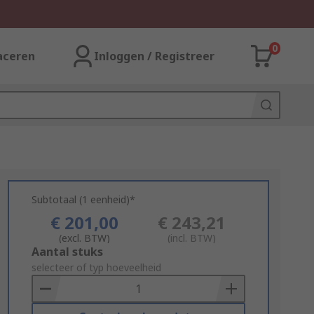
0
aceren
Inloggen / Registreer
Subtotaal (1 eenheid)*
€ 201,00
€ 243,21
(excl. BTW)
(incl. BTW)
Add
Aantal stuks
to
selecteer of typ hoeveelheid
Basket