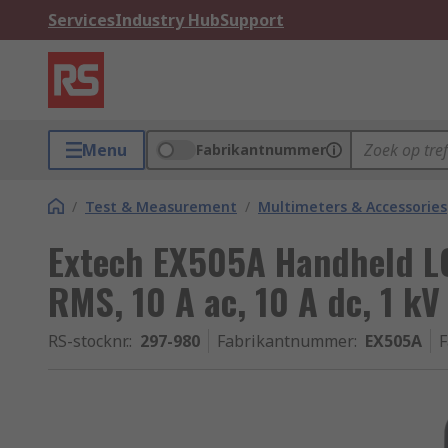
Services
Industry Hub
Support
Menu
Fabrikantnummer
/
Test & Measurement
/
Multimeters & Accessories
Extech EX505A Handheld L
RMS, 10 A ac, 10 A dc, 1 kV
RS-stocknr.
:
297-980
Fabrikantnummer
:
EX505A
F