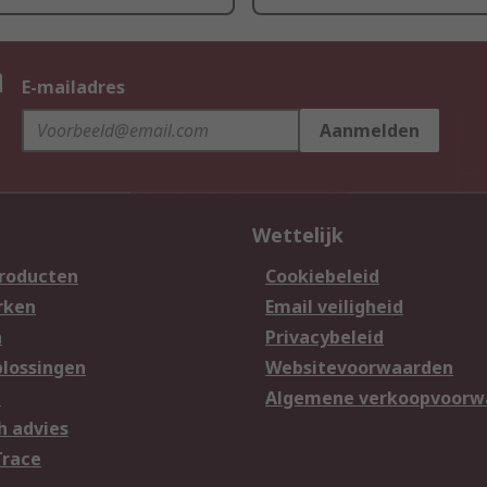
n
E-mailadres
Aanmelden
Wettelijk
producten
Cookiebeleid
rken
Email veiligheid
n
Privacybeleid
lossingen
Websitevoorwaarden
n
Algemene verkoopvoorw
h advies
Trace