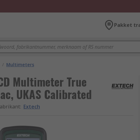
Pakket tr
/
Multimeters
CD Multimeter True
 ac, UKAS Calibrated
abrikant
:
Extech