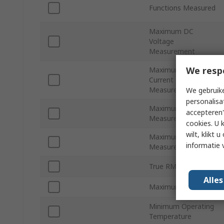
Functions Measured
Maximum DC
Voltage
Measurement
We resp
Maximum DC
Current
Measurement
We gebruike
personalisa
Maximum AC Current
accepteren"
Measurement
cookies. U 
wilt, klikt
Maximum AC Voltage
informatie 
Measurement
True RMS
Alle
Maximum Frequency
Minimum Operating
Temperature