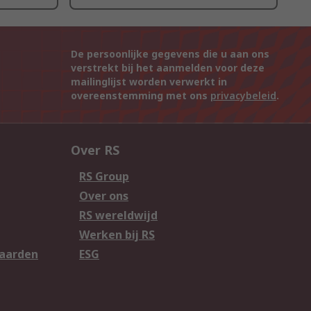
De persoonlijke gegevens die u aan ons
verstrekt bij het aanmelden voor deze
mailinglijst worden verwerkt in
overeenstemming met ons
privacybeleid
.
Over RS
RS Group
Over ons
RS wereldwijd
Werken bij RS
aarden
ESG