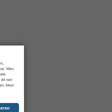
es,
op "Alles
iële
dit niet
ken. Meer
geren