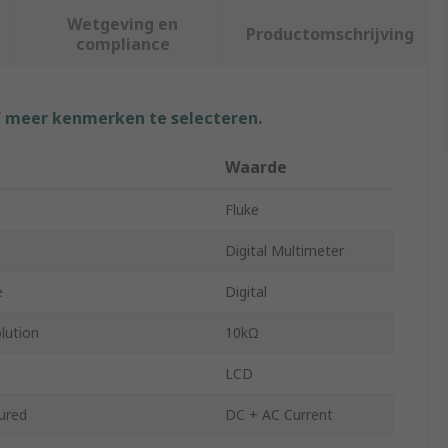
Wetgeving en
Productomschrijving
compliance
f meer kenmerken te selecteren.
Waarde
Fluke
Digital Multimeter
e
Digital
lution
10kΩ
LCD
ured
DC + AC Current