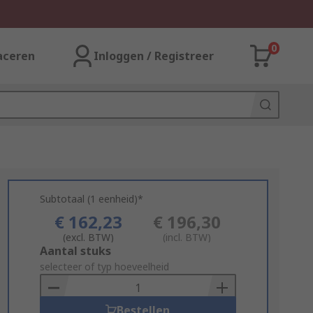
0
aceren
Inloggen / Registreer
Subtotaal (1 eenheid)*
€ 162,23
€ 196,30
(excl. BTW)
(incl. BTW)
Add
Aantal stuks
to
selecteer of typ hoeveelheid
Basket
Bestellen