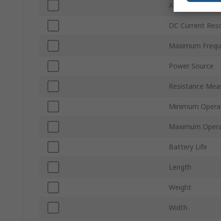
AC Voltage Reso
DC Current Reso
Maximum Frequ
Power Source
Resistance Mea
Minimum Operat
Maximum Opera
Battery Life
Length
Weight
Width