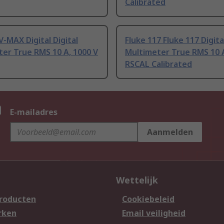
Calibrated
V-MAX Digital Digital
Fluke 117 Fluke 117 Digital
er True RMS 10 A, 1000 V
Multimeter True RMS 10 
RSCAL Calibrated
n
E-mailadres
Aanmelden
Wettelijk
producten
Cookiebeleid
rken
Email veiligheid