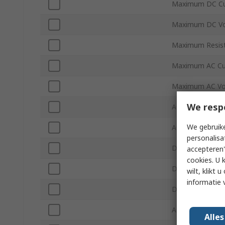
Maximum DC Cu
Maximum DC Vo
Maximum Resis
Maximum AC Cu
Maximum AC Vo
We resp
AC Voltage Accu
We gebruike
AC Current Accu
personalisa
DC Voltage Acc
accepteren"
cookies. U 
DC Current Acc
wilt, klikt
informatie 
DC Voltage Reso
AC Current Reso
Alle