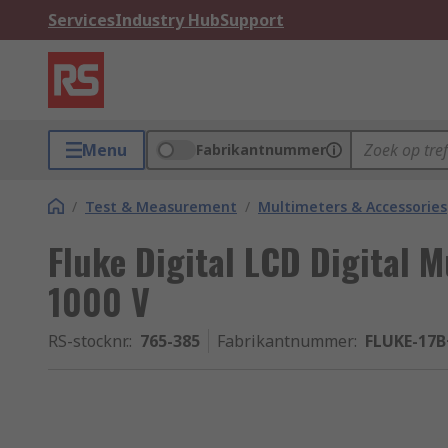
Services
Industry Hub
Support
Menu
Fabrikantnummer
/
Test & Measurement
/
Multimeters & Accessories
Fluke Digital LCD Digital M
1000 V
RS-stocknr.
:
765-385
Fabrikantnummer
:
FLUKE-17B