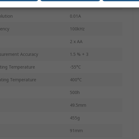
lution
1V
lution
0.01A
ency
100kHz
2 x AA
surement Accuracy
1.5 % + 3
ing Temperature
-55°C
ting Temperature
400°C
500h
49.5mm
455g
91mm