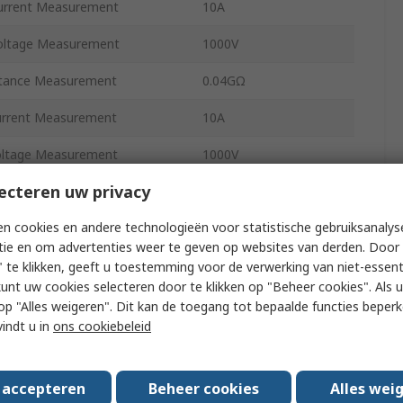
rrent Measurement
10A
ltage Measurement
1000V
tance Measurement
0.04GΩ
rrent Measurement
10A
ltage Measurement
1000V
ecteren uw privacy
racy
1.0 % + 3
n cookies en andere technologieën voor statistische gebruiksanalys
racy
1.5 % + 3
tie en om advertenties weer te geven op websites van derden. Door 
uracy
0.5 % + 3
 te klikken, geeft u toestemming voor de verwerking van niet-essent
kunt uw cookies selecteren door te klikken op "Beheer cookies". Als u 
uracy
1.5 % + 3
 u op "Alles weigeren". Dit kan de toegang tot bepaalde functies beper
vindt u in
ons cookiebeleid
lution
1 V
lution
0.01A
s accepteren
Beheer cookies
Alles wei