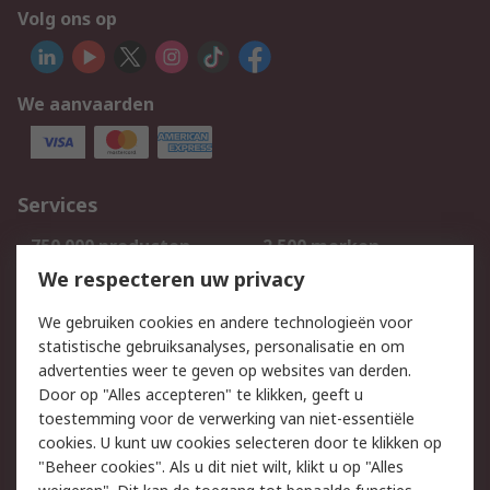
Volg ons op
We aanvaarden
Services
750.000 producten
2.500 merken
Bestellen
Inkoopoplossingen
We respecteren uw privacy
Retouren
Technisch advies
We gebruiken cookies en andere technologieën voor
Track & Trace
statistische gebruiksanalyses, personalisatie en om
advertenties weer te geven op websites van derden.
Wettelijk
Door op "Alles accepteren" te klikken, geeft u
toestemming voor de verwerking van niet-essentiële
Cookiebeleid
Email veiligheid
cookies. U kunt uw cookies selecteren door te klikken op
Privacybeleid
Websitevoorwaarden
"Beheer cookies". Als u dit niet wilt, klikt u op "Alles