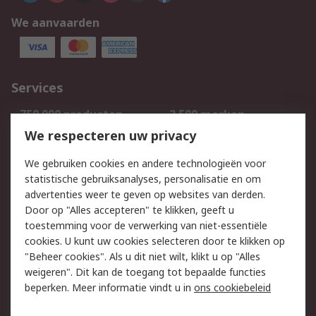
We aanvaarden
Services
750.000 producten
2.500 merken
Bestellen
Inkoopoplossingen
We respecteren uw privacy
Retouren
Technisch advies
We gebruiken cookies en andere technologieën voor
Track & Trace
statistische gebruiksanalyses, personalisatie en om
advertenties weer te geven op websites van derden.
Wettelijk
Door op "Alles accepteren" te klikken, geeft u
toestemming voor de verwerking van niet-essentiële
Cookiebeleid
Email veiligheid
cookies. U kunt uw cookies selecteren door te klikken op
Privacybeleid
Websitevoorwaarden
"Beheer cookies". Als u dit niet wilt, klikt u op "Alles
weigeren". Dit kan de toegang tot bepaalde functies
Algemene
beperken. Meer informatie vindt u in
ons cookiebeleid
verkoopvoorwaarden