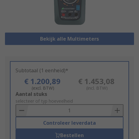
Bekijk alle Multimeters
Subtotaal (1 eenheid)*
€ 1.200,89
€ 1.453,08
(excl. BTW)
(incl. BTW)
Add
Aantal stuks
to
selecteer of typ hoeveelheid
Basket
Controleer leverdata
Bestellen