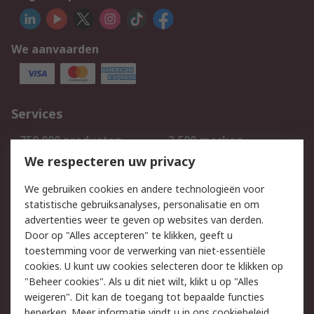
We aanvaarden
Services
750.000 producten
2.500 merken
Bestellen
Inkoopoplossingen
We respecteren uw privacy
Retouren
Technisch advies
We gebruiken cookies en andere technologieën voor
Track & Trace
statistische gebruiksanalyses, personalisatie en om
advertenties weer te geven op websites van derden.
Wettelijk
Door op "Alles accepteren" te klikken, geeft u
toestemming voor de verwerking van niet-essentiële
Cookiebeleid
Email veiligheid
cookies. U kunt uw cookies selecteren door te klikken op
Privacybeleid
Websitevoorwaarden
"Beheer cookies". Als u dit niet wilt, klikt u op "Alles
weigeren". Dit kan de toegang tot bepaalde functies
Algemene
beperken. Meer informatie vindt u in
ons cookiebeleid