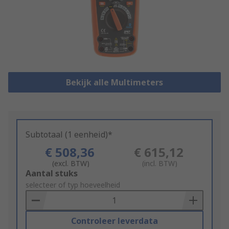
Bekijk alle Multimeters
Subtotaal (1 eenheid)*
€ 508,36
€ 615,12
(excl. BTW)
(incl. BTW)
Add
Aantal stuks
to
selecteer of typ hoeveelheid
Basket
Controleer leverdata