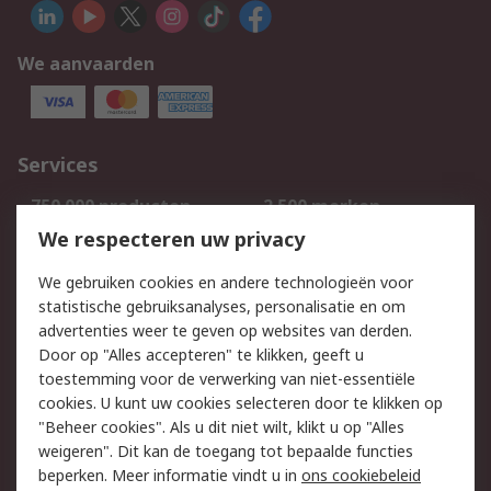
We aanvaarden
Services
750.000 producten
2.500 merken
Bestellen
Inkoopoplossingen
We respecteren uw privacy
Retouren
Technisch advies
We gebruiken cookies en andere technologieën voor
Track & Trace
statistische gebruiksanalyses, personalisatie en om
advertenties weer te geven op websites van derden.
Wettelijk
Door op "Alles accepteren" te klikken, geeft u
toestemming voor de verwerking van niet-essentiële
Cookiebeleid
Email veiligheid
cookies. U kunt uw cookies selecteren door te klikken op
Privacybeleid
Websitevoorwaarden
"Beheer cookies". Als u dit niet wilt, klikt u op "Alles
weigeren". Dit kan de toegang tot bepaalde functies
Algemene
beperken. Meer informatie vindt u in
ons cookiebeleid
verkoopvoorwaarden