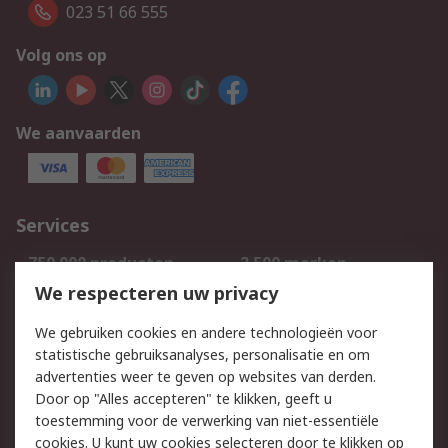
023 51 66 555
Volg ons op
We aanvaarden
Services
750.000 producten
2.500 merken
Bestellen
Inkoopoplossingen
We respecteren uw privacy
Retouren
Technisch advies
We gebruiken cookies en andere technologieën voor
Track & Trace
statistische gebruiksanalyses, personalisatie en om
advertenties weer te geven op websites van derden.
Wettelijk
Door op "Alles accepteren" te klikken, geeft u
toestemming voor de verwerking van niet-essentiële
Cookiebeleid
Email veiligheid
cookies. U kunt uw cookies selecteren door te klikken op