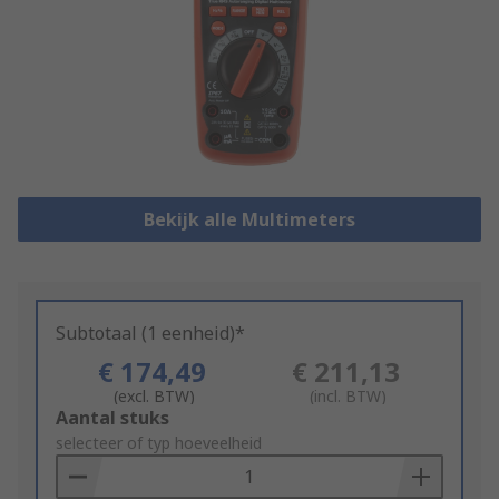
Bekijk alle Multimeters
Subtotaal (1 eenheid)*
€ 174,49
€ 211,13
(excl. BTW)
(incl. BTW)
Add
Aantal stuks
to
selecteer of typ hoeveelheid
Basket