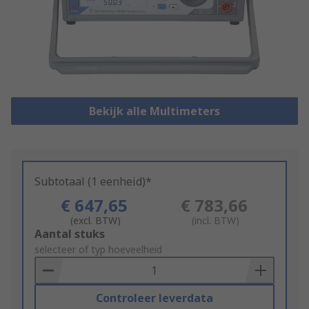
Bekijk alle Multimeters
Subtotaal (1 eenheid)*
€ 647,65
€ 783,66
(excl. BTW)
(incl. BTW)
Add
Aantal stuks
to
selecteer of typ hoeveelheid
Basket
Controleer leverdata