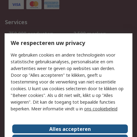
Services
750.000 producten
2.500 merken
Bestellen
Inkoopoplossingen
We respecteren uw privacy
Retouren
Technisch advies
We gebruiken cookies en andere technologieën voor
Track & Trace
statistische gebruiksanalyses, personalisatie en om
advertenties weer te geven op websites van derden.
Wettelijk
Door op "Alles accepteren" te klikken, geeft u
toestemming voor de verwerking van niet-essentiële
Cookiebeleid
Email veiligheid
cookies. U kunt uw cookies selecteren door te klikken op
Privacybeleid
Websitevoorwaarden
"Beheer cookies". Als u dit niet wilt, klikt u op "Alles
weigeren". Dit kan de toegang tot bepaalde functies
Algemene
beperken. Meer informatie vindt u in
ons cookiebeleid
verkoopvoorwaarden
Over RS
Alles accepteren