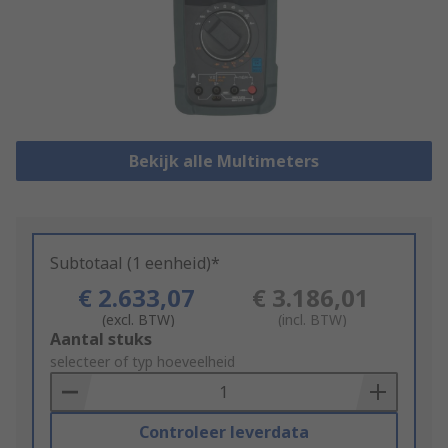
Bekijk alle Multimeters
Subtotaal (1 eenheid)*
€ 2.633,07
€ 3.186,01
(excl. BTW)
(incl. BTW)
Add
Aantal stuks
to
selecteer of typ hoeveelheid
Basket
Controleer leverdata