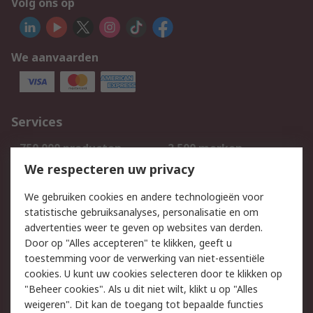
Volg ons op
We aanvaarden
Services
750.000 producten
2.500 merken
Bestellen
Inkoopoplossingen
We respecteren uw privacy
Retouren
Technisch advies
We gebruiken cookies en andere technologieën voor
Track & Trace
statistische gebruiksanalyses, personalisatie en om
advertenties weer te geven op websites van derden.
Wettelijk
Door op "Alles accepteren" te klikken, geeft u
toestemming voor de verwerking van niet-essentiële
Cookiebeleid
Email veiligheid
cookies. U kunt uw cookies selecteren door te klikken op
Privacybeleid
Websitevoorwaarden
"Beheer cookies". Als u dit niet wilt, klikt u op "Alles
weigeren". Dit kan de toegang tot bepaalde functies
Algemene