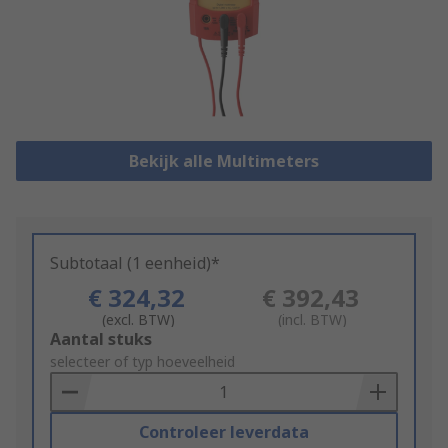
Bekijk alle Multimeters
Subtotaal (1 eenheid)*
€ 324,32
€ 392,43
(excl. BTW)
(incl. BTW)
Add
Aantal stuks
to
selecteer of typ hoeveelheid
Basket
Controleer leverdata