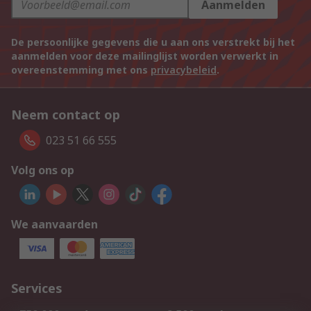
Aanmelden
De persoonlijke gegevens die u aan ons verstrekt bij het
aanmelden voor deze mailinglijst worden verwerkt in
overeenstemming met ons
privacybeleid
.
Neem contact op
023 51 66 555
Volg ons op
We aanvaarden
Services