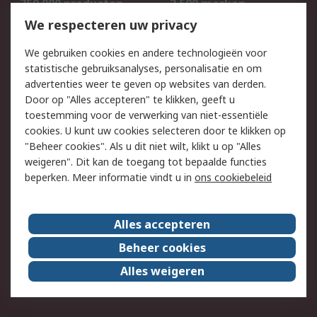
750.000 producten
2.500 merken
Bestellen
Inkoopoplossingen
We respecteren uw privacy
Retouren
Technisch advies
We gebruiken cookies en andere technologieën voor
Track & Trace
statistische gebruiksanalyses, personalisatie en om
advertenties weer te geven op websites van derden.
Wettelijk
Door op "Alles accepteren" te klikken, geeft u
toestemming voor de verwerking van niet-essentiële
Cookiebeleid
Email veiligheid
cookies. U kunt uw cookies selecteren door te klikken op
Privacybeleid
Websitevoorwaarden
"Beheer cookies". Als u dit niet wilt, klikt u op "Alles
weigeren". Dit kan de toegang tot bepaalde functies
Algemene
beperken. Meer informatie vindt u in
ons cookiebeleid
verkoopvoorwaarden
Over RS
Alles accepteren
RS Group
Over ons
Beheer cookies
RS wereldwijd
Werken bij RS
Alles weigeren
ESG