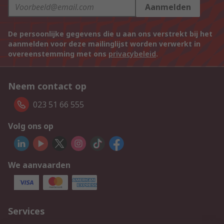
Aanmelden
De persoonlijke gegevens die u aan ons verstrekt bij het
aanmelden voor deze mailinglijst worden verwerkt in
overeenstemming met ons
privacybeleid
.
Neem contact op
023 51 66 555
Volg ons op
We aanvaarden
Services