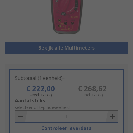
Bekijk alle Multimeters
Subtotaal (1 eenheid)*
€ 222,00
€ 268,62
(excl. BTW)
(incl. BTW)
Add
Aantal stuks
to
selecteer of typ hoeveelheid
Basket
Controleer leverdata