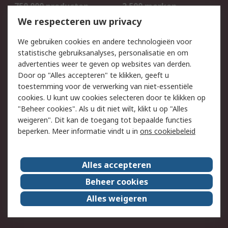
750.000 producten
2.500 merken
Bestellen
Inkoopoplossingen
We respecteren uw privacy
Retouren
Technisch advies
We gebruiken cookies en andere technologieën voor
Track & Trace
statistische gebruiksanalyses, personalisatie en om
advertenties weer te geven op websites van derden.
Wettelijk
Door op "Alles accepteren" te klikken, geeft u
toestemming voor de verwerking van niet-essentiële
Cookiebeleid
Email veiligheid
cookies. U kunt uw cookies selecteren door te klikken op
Privacybeleid
Websitevoorwaarden
"Beheer cookies". Als u dit niet wilt, klikt u op "Alles
weigeren". Dit kan de toegang tot bepaalde functies
Algemene
beperken. Meer informatie vindt u in
ons cookiebeleid
verkoopvoorwaarden
Over RS
Alles accepteren
RS Group
Over ons
Beheer cookies
RS wereldwijd
Werken bij RS
Alles weigeren
ESG