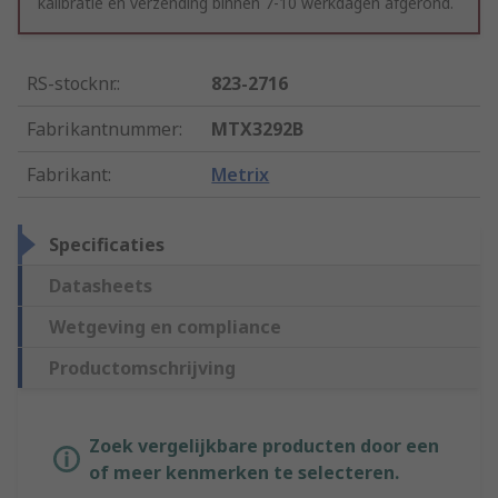
kalibratie en verzending binnen 7-10 werkdagen afgerond.
RS-stocknr.
:
823-2716
Fabrikantnummer
:
MTX3292B
Fabrikant
:
Metrix
Specificaties
Datasheets
Wetgeving en compliance
Productomschrijving
Zoek vergelijkbare producten door een
of meer kenmerken te selecteren.