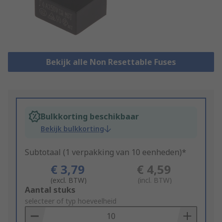
Bekijk alle Non Resettable Fuses
Bulkkorting beschikbaar
Bekijk bulkkorting
Subtotaal (1 verpakking van 10 eenheden)*
€ 3,79
€ 4,59
(excl. BTW)
(incl. BTW)
Add
Aantal stuks
to
selecteer of typ hoeveelheid
Basket