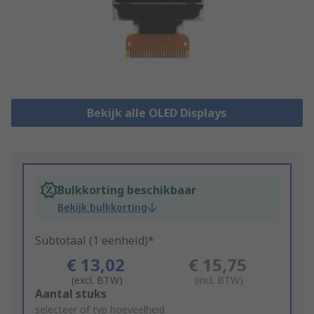
Bekijk alle OLED Displays
Bulkkorting beschikbaar
Bekijk bulkkorting
Subtotaal (1 eenheid)*
€ 13,02
€ 15,75
(excl. BTW)
(incl. BTW)
Add
Aantal stuks
to
selecteer of typ hoeveelheid