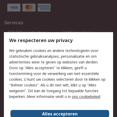
Services
750.000 producten
2.500 merken
Bestellen
Inkoopoplossingen
We respecteren uw privacy
Retouren
Technisch advies
We gebruiken cookies en andere technologieën voor
Track & Trace
statistische gebruiksanalyses, personalisatie en om
advertenties weer te geven op websites van derden.
Wettelijk
Door op "Alles accepteren" te klikken, geeft u
toestemming voor de verwerking van niet-essentiële
Cookiebeleid
Email veiligheid
cookies. U kunt uw cookies selecteren door te klikken op
Privacybeleid
Websitevoorwaarden
"Beheer cookies". Als u dit niet wilt, klikt u op "Alles
weigeren". Dit kan de toegang tot bepaalde functies
Algemene
beperken. Meer informatie vindt u in
ons cookiebeleid
verkoopvoorwaarden
Over RS
Alles accepteren