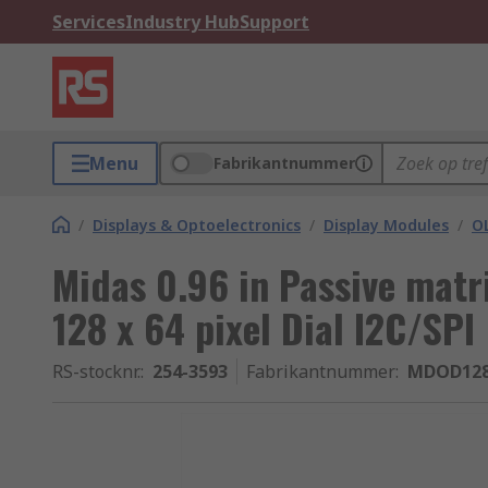
Services
Industry Hub
Support
Menu
Fabrikantnummer
/
Displays & Optoelectronics
/
Display Modules
/
O
Midas 0.96 in Passive matr
128 x 64 pixel Dial I2C/SPI
RS-stocknr.
:
254-3593
Fabrikantnummer
:
MDOD12