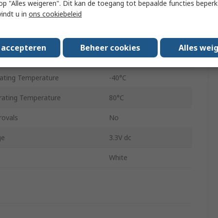
 u op "Alles weigeren". Dit kan de toegang tot bepaalde functies beper
vindt u in
ons cookiebeleid
I2C/SPI
10000:1
s accepteren
Beheer cookies
Alles wei
ng
Dial
ating Temperature
-40°C
ating Temperature
80°C
rovals
No
ge
3.3V dc
White