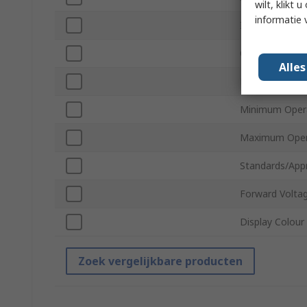
wilt, klikt
informatie 
Interface Type
Contrast Ratio
Alle
Driver Mounti
Minimum Oper
Maximum Oper
Standards/App
Forward Volta
Display Colour
Zoek vergelijkbare producten