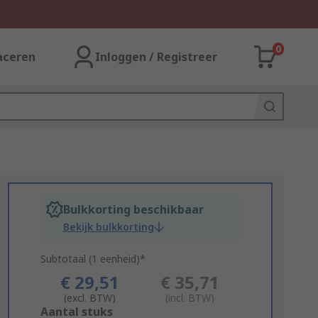
0
aceren
Inloggen / Registreer
Bulkkorting beschikbaar
Bekijk bulkkorting
Subtotaal (1 eenheid)*
€ 29,51
€ 35,71
(excl. BTW)
(incl. BTW)
Add
Aantal stuks