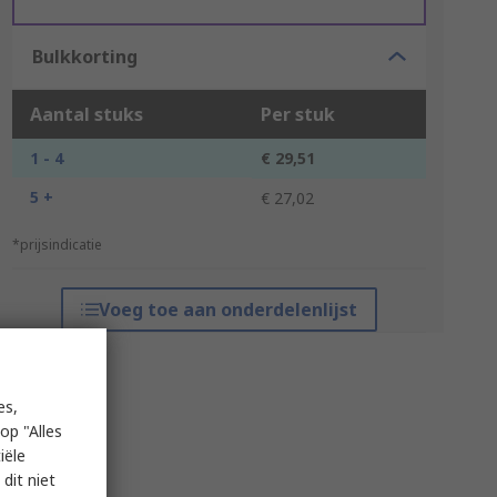
Bulkkorting
Aantal stuks
Per stuk
1 - 4
€ 29,51
5 +
€ 27,02
*prijsindicatie
Voeg toe aan onderdelenlijst
es,
op "Alles
iële
dit niet