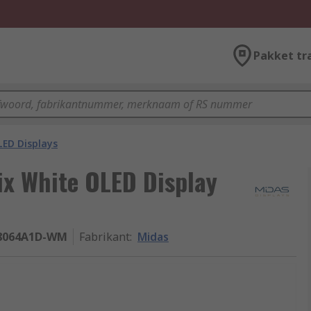
Pakket tr
LED Displays
ix White OLED Display
8064A1D-WM
Fabrikant
:
Midas