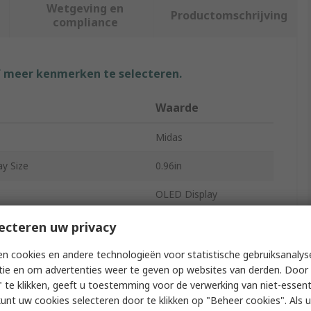
Wetgeving en
Productomschrijving
compliance
f meer kenmerken te selecteren.
Waarde
Midas
ay Size
0.96in
OLED Display
Dimensions
22.74 x 11.86 mm
ecteren uw privacy
39.4:24.8
n cookies en andere technologieën voor statistische gebruiksanalys
tie en om advertenties weer te geven op websites van derden. Door 
Passive
 te klikken, geeft u toestemming voor de verwerking van niet-essent
kunt uw cookies selecteren door te klikken op "Beheer cookies". Als u 
ion
128 x 64 pixel