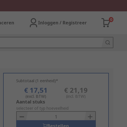
0
aceren
Inloggen / Registreer
Subtotaal (1 eenheid)*
€ 17,51
€ 21,19
(excl. BTW)
(incl. BTW)
Add
Aantal stuks
to
selecteer of typ hoeveelheid
Basket
Bestellen