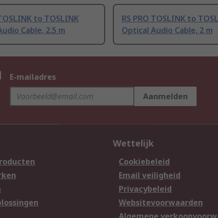
TOSLINK to TOSLINK
RS PRO TOSLINK to TOS
Audio Cable, 2.5 m
Optical Audio Cable, 2 m
n
E-mailadres
Aanmelden
Wettelijk
producten
Cookiebeleid
rken
Email veiligheid
n
Privacybeleid
lossingen
Websitevoorwaarden
n
Algemene verkoopvoorw