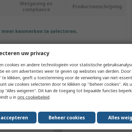
Wetgeving en
Productomschrijving
compliance
f meer kenmerken te selecteren.
ut
Waarde
ecteren uw privacy
RS PRO
n cookies en andere technologieën voor statistische gebruiksanalys
Type
Optical Audio Cable
tie en om advertenties weer te geven op websites van derden. Door 
 te klikken, geeft u toestemming voor de verwerking van niet-essent
r Type A
TOSLINK
kunt uw cookies selecteren door te klikken op "Beheer cookies". Als u 
 u op "Alles weigeren". Dit kan de toegang tot bepaalde functies beper
r Type B
TOSLINK
vindt u in
ons cookiebeleid
10m
s accepteren
Beheer cookies
Alles wei
s/Approvals
RoHS, REACH, CE
100V