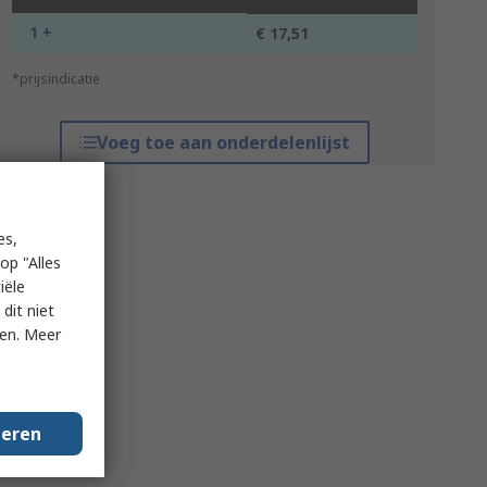
1 +
€ 17,51
*prijsindicatie
Voeg toe aan onderdelenlijst
es,
op "Alles
iële
dit niet
ken. Meer
geren