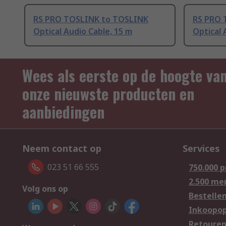
RS PRO TOSLINK to TOSLINK
RS PRO 
Optical Audio Cable, 15 m
Optical 
Wees als eerste op de hoogte va
onze nieuwste producten en
aanbiedingen
Neem contact op
Services
023 51 66 555
750.000 
2.500 me
Volg ons op
Bestelle
Inkoopop
Retoure