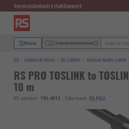
Services
Industry Hub
Support
Menu
Fabrikantnummer
/
Cables & Wires
/
AV Cables
/
Optical Audio Cable
RS PRO TOSLINK to TOSLINK
10 m
RS-stocknr.
:
192-4512
Fabrikant
:
RS PRO