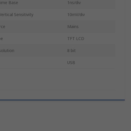
ime Base
1ns/div
rtical Sensitivity
10mV/div
rce
Mains
pe
TFT LCD
solution
8 bit
USB