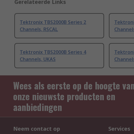
Gerelateerde Links
Tektronix TBS2000B Series 2
Tektroni
Channels, RSCAL
Channel
Tektronix TBS2000B Series 4
Tektroni
Channels, UKAS
Channel
Wees als eerste op de hoogte va
onze nieuwste producten en
aanbiedingen
Neem contact op
Services