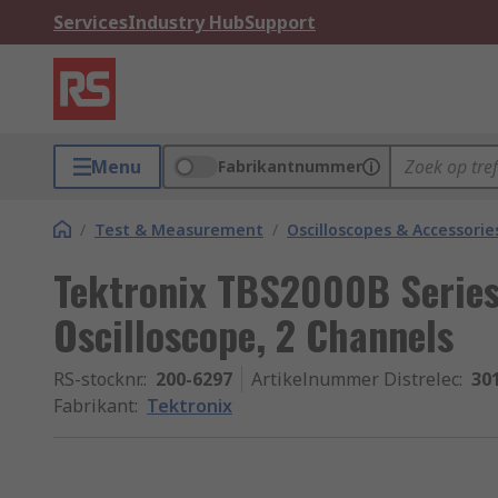
Services
Industry Hub
Support
Menu
Fabrikantnummer
/
Test & Measurement
/
Oscilloscopes & Accessorie
Tektronix TBS2000B Serie
Oscilloscope, 2 Channels
RS-stocknr.
:
200-6297
Artikelnummer Distrelec
:
30
Fabrikant
:
Tektronix