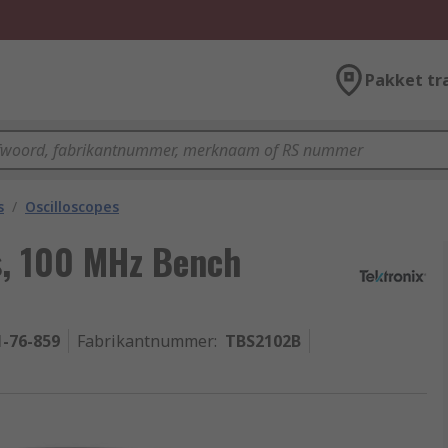
Pakket tr
s
/
Oscilloscopes
s, 100 MHz Bench
1-76-859
Fabrikantnummer
:
TBS2102B