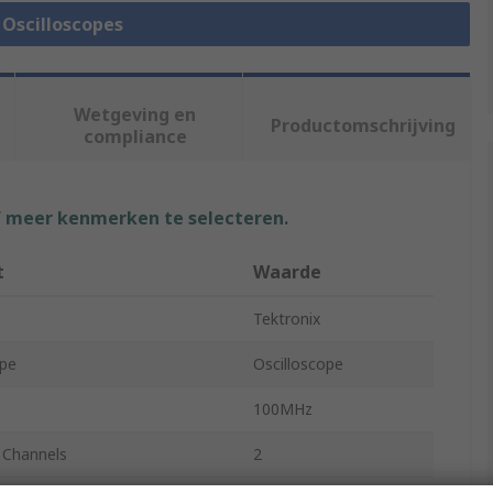
e Oscilloscopes
Wetgeving en
Productomschrijving
compliance
f meer kenmerken te selecteren.
t
Waarde
Tektronix
ype
Oscilloscope
100MHz
 Channels
2