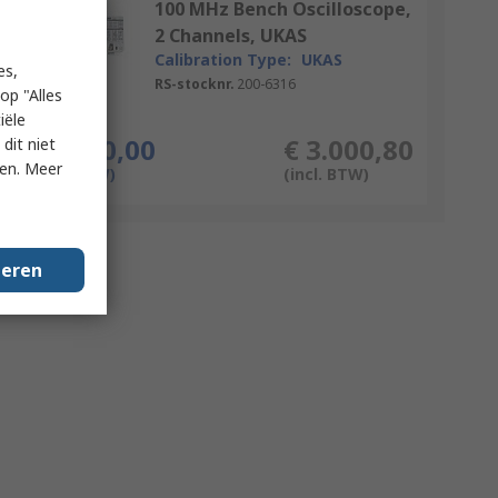
100 MHz Bench Oscilloscope,
2 Channels, UKAS
Calibration Type:
UKAS
es,
RS-stocknr.
200-6316
op "Alles
iële
Per stuk
€ 2.480,00
€ 3.000,80
dit niet
ken. Meer
(excl. BTW)
(incl. BTW)
geren