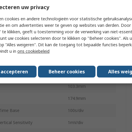
pe Type
Bench
ecteren uw privacy
pe Form
Digital Storage
n cookies en andere technologieën voor statistische gebruiksanalys
tie en om advertenties weer te geven op websites van derden. Door 
epth
5Mpts
 te klikken, geeft u toestemming voor de verwerking van niet-essent
e
9 in
kunt uw cookies selecteren door te klikken op "Beheer cookies". Als u 
 u op "Alles weigeren". Dit kan de toegang tot bepaalde functies beper
TBS2000B
vindt u in
ons cookiebeleid
372.4mm
s accepteren
Beheer cookies
Alles wei
Approvals
No
103.3mm
174.9mm
Time Base
100s/div
tical Sensitivity
1mV/div