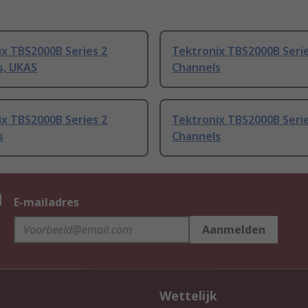
x TBS2000B Series 2
Tektronix TBS2000B Serie
s, UKAS
Channels
x TBS2000B Series 2
Tektronix TBS2000B Serie
s
Channels
n
E-mailadres
Aanmelden
Wettelijk