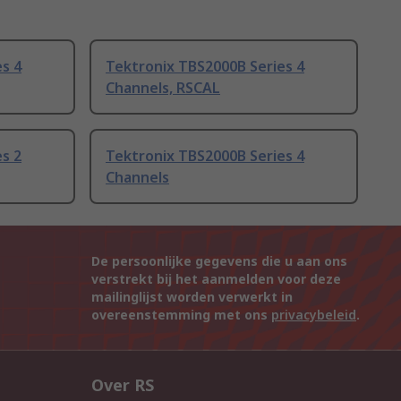
s 4
Tektronix TBS2000B Series 4
Channels, RSCAL
s 2
Tektronix TBS2000B Series 4
Channels
De persoonlijke gegevens die u aan ons
verstrekt bij het aanmelden voor deze
mailinglijst worden verwerkt in
overeenstemming met ons
privacybeleid
.
Over RS