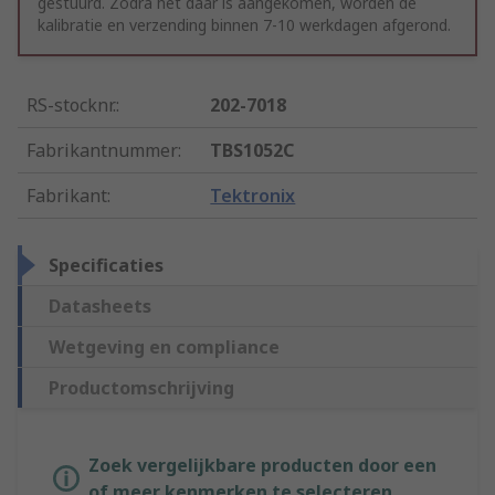
gestuurd. Zodra het daar is aangekomen, worden de
kalibratie en verzending binnen 7-10 werkdagen afgerond.
RS-stocknr.
:
202-7018
Fabrikantnummer
:
TBS1052C
Fabrikant
:
Tektronix
Specificaties
Datasheets
Wetgeving en compliance
Productomschrijving
Zoek vergelijkbare producten door een
of meer kenmerken te selecteren.