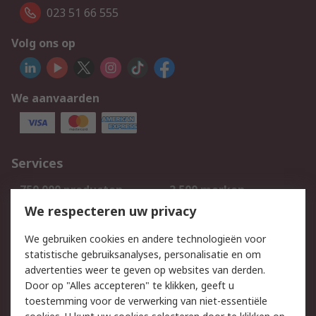
023 51 66 555
Volg ons op
We aanvaarden
Services
750.000 producten
2.500 merken
Bestellen
Inkoopoplossingen
We respecteren uw privacy
Retouren
Technisch advies
We gebruiken cookies en andere technologieën voor
Track & Trace
statistische gebruiksanalyses, personalisatie en om
advertenties weer te geven op websites van derden.
Wettelijk
Door op "Alles accepteren" te klikken, geeft u
toestemming voor de verwerking van niet-essentiële
Cookiebeleid
Email veiligheid