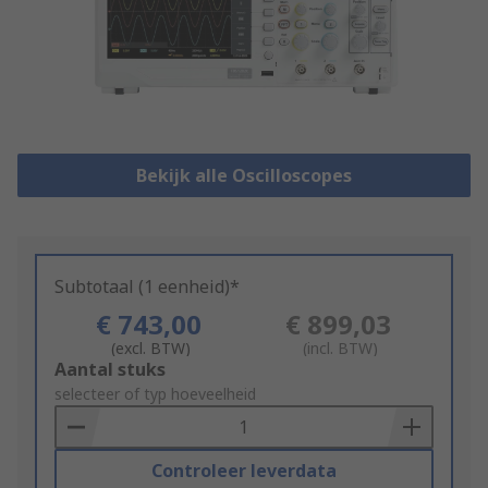
Bekijk alle Oscilloscopes
Subtotaal (1 eenheid)*
€ 743,00
€ 899,03
(excl. BTW)
(incl. BTW)
Add
Aantal stuks
to
selecteer of typ hoeveelheid
Basket
Controleer leverdata