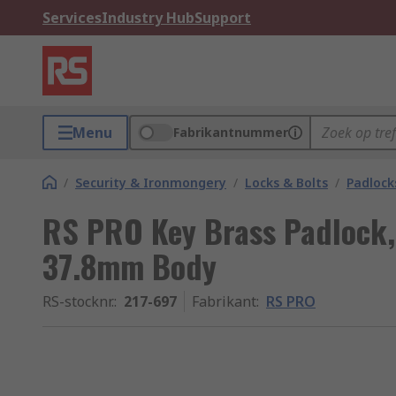
Services
Industry Hub
Support
Menu
Fabrikantnummer
/
Security & Ironmongery
/
Locks & Bolts
/
Padlock
RS PRO Key Brass Padlock,
37.8mm Body
RS-stocknr.
:
217-697
Fabrikant
:
RS PRO