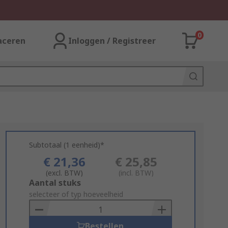
0
aceren
Inloggen / Registreer
Subtotaal (1 eenheid)*
€ 21,36
€ 25,85
(excl. BTW)
(incl. BTW)
Add
Aantal stuks
to
selecteer of typ hoeveelheid
Basket
Bestellen