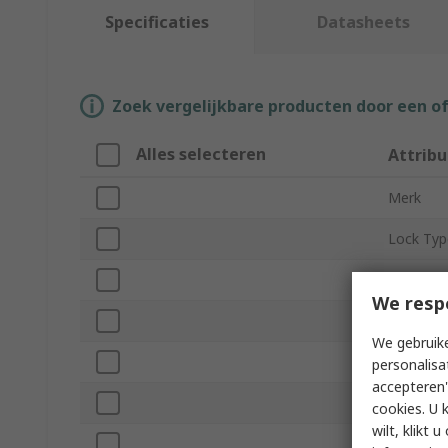
Specificaties
Datasheets
Zoek vergelijkbare producten door een o
Alles selecteren
Attribu
Merk
Lock Typ
Product 
We resp
Shackle 
We gebruike
Shackle 
personalisa
accepteren"
Bluetoot
cookies. U 
wilt, klikt
Keyed Al