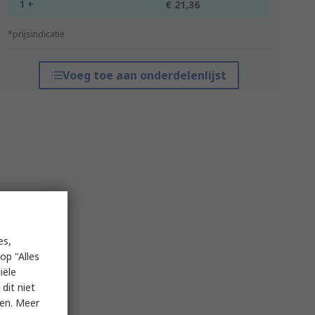
1 +
€ 21,36
*prijsindicatie
Voeg toe aan onderdelenlijst
es,
op "Alles
iële
dit niet
ken. Meer