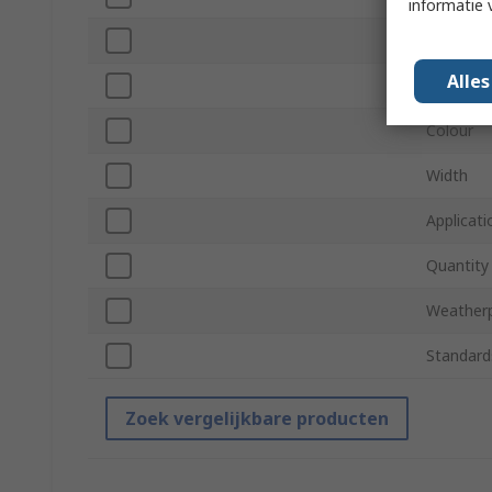
informatie 
Indoor/O
Alle
Material
Colour
Width
Applicati
Quantity
Weather
Standard
Zoek vergelijkbare producten