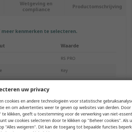
Wetgeving en
Productomschrijving
compliance
f meer kenmerken te selecteren.
ut
Waarde
RS PRO
e
Key
Type
Padlock
ecteren uw privacy
Diameter
6.35mm
n cookies en andere technologieën voor statistische gebruiksanalys
Length
74.5mm
tie en om advertenties weer te geven op websites van derden. Door 
 te klikken, geeft u toestemming voor de verwerking van niet-essent
h Connectivity
No
kunt uw cookies selecteren door te klikken op "Beheer cookies". Als u 
 u op "Alles weigeren". Dit kan de toegang tot bepaalde functies beper
ike
No