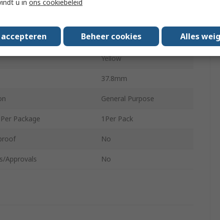
vindt u in
ons cookiebeleid
utdoor
Outdoor
s accepteren
Beheer cookies
Alles wei
Brass
Yellow
37.8mm
on
General Purpose
 Per Package
1Per Pack
proof
No
s/Approvals
No