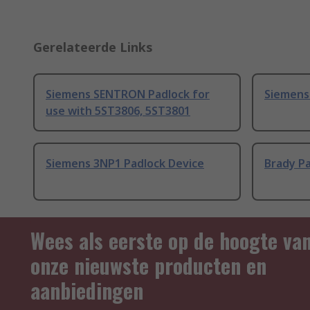
Gerelateerde Links
Siemens SENTRON Padlock for
Siemens
use with 5ST3806, 5ST3801
Siemens 3NP1 Padlock Device
Brady Pa
Wees als eerste op de hoogte va
onze nieuwste producten en
aanbiedingen