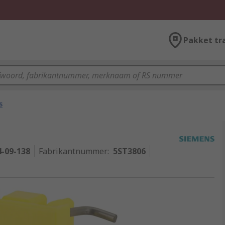
Pakket tr
s
4-09-138
Fabrikantnummer
:
5ST3806