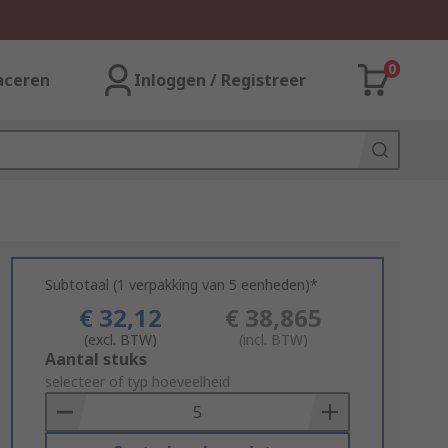
0
aceren
Inloggen / Registreer
Subtotaal (1 verpakking van 5 eenheden)*
€ 32,12
€ 38,865
(excl. BTW)
(incl. BTW)
Add
Aantal stuks
to
selecteer of typ hoeveelheid
Basket