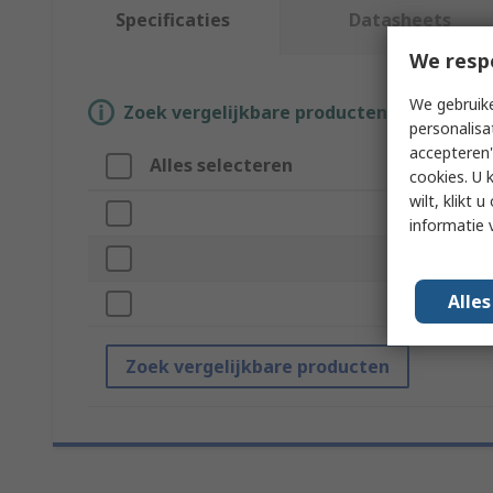
Specificaties
Datasheets
We resp
We gebruike
Zoek vergelijkbare producten door een o
personalisa
accepteren"
Alles selecteren
At
cookies. U 
wilt, klikt
Me
informatie 
Pr
Alle
St
Zoek vergelijkbare producten