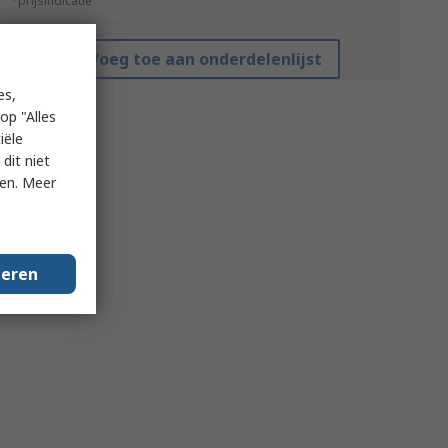
*prijsindicatie
Voeg toe aan onderdelenlijst
es,
op "Alles
iële
dit niet
ken. Meer
geren