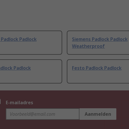
 Padlock Padlock
Siemens Padlock Padlock
Weatherproof
dlock Padlock
Festo Padlock Padlock
n
E-mailadres
Aanmelden