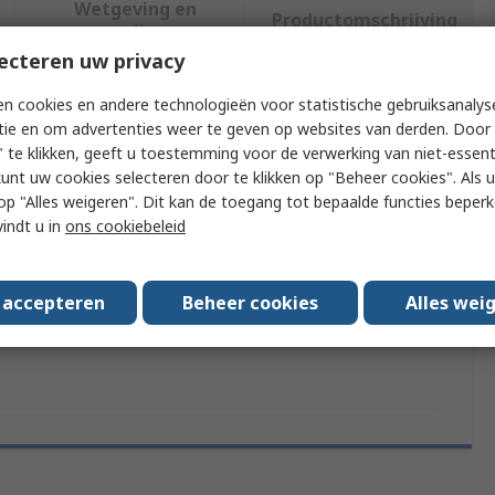
Wetgeving en
Productomschrijving
compliance
ecteren uw privacy
n cookies en andere technologieën voor statistische gebruiksanalys
f meer kenmerken te selecteren.
tie en om advertenties weer te geven op websites van derden. Door 
 te klikken, geeft u toestemming voor de verwerking van niet-essent
tribuut
Waarde
kunt uw cookies selecteren door te klikken op "Beheer cookies". Als u 
 u op "Alles weigeren". Dit kan de toegang tot bepaalde functies beper
rk
Siemens
vindt u in
ons cookiebeleid
oduct Type
Padlock
s accepteren
Beheer cookies
Alles wei
andards/Approvals
No