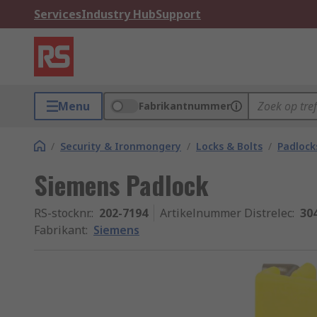
Services
Industry Hub
Support
Menu
Fabrikantnummer
/
Security & Ironmongery
/
Locks & Bolts
/
Padlock
Siemens Padlock
RS-stocknr.
:
202-7194
Artikelnummer Distrelec
:
30
Fabrikant
:
Siemens