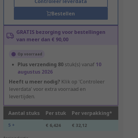
Controleer leverdata
Bestellen
GRATIS bezorging voor bestellingen
van meer dan € 90,00
Op voorraad
Plus verzending
80
stuk(s) vanaf
10
augustus 2026
Heeft u meer nodig?
Klik op 'Controleer
leverdata' voor extra voorraad en
levertijden.
Aantal stuks
Per stuk
Per verpakking*
5 +
€ 6,424
€ 32,12