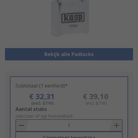
Bekijk alle Padlocks
Subtotaal (1 eenheid)*
€ 32,31
€ 39,10
(excl. BTW)
(incl. BTW)
Add
Aantal stuks
to
selecteer of typ hoeveelheid
Basket
Controleer leverdata