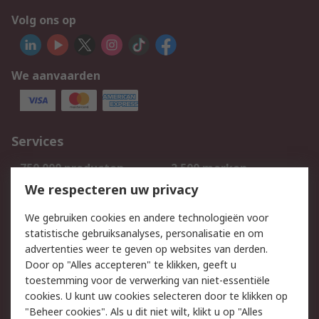
Volg ons op
We aanvaarden
Services
750.000 producten
2.500 merken
Bestellen
Inkoopoplossingen
We respecteren uw privacy
Retouren
Technisch advies
We gebruiken cookies en andere technologieën voor
Track & Trace
statistische gebruiksanalyses, personalisatie en om
advertenties weer te geven op websites van derden.
Wettelijk
Door op "Alles accepteren" te klikken, geeft u
toestemming voor de verwerking van niet-essentiële
Cookiebeleid
Email veiligheid
cookies. U kunt uw cookies selecteren door te klikken op
Privacybeleid
Websitevoorwaarden
"Beheer cookies". Als u dit niet wilt, klikt u op "Alles