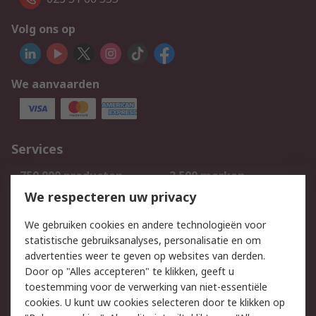
Volg ons op
We aanvaarden
Services
750.000 producten
2.500 merken
Bestellen
Inkoopoplossingen
We respecteren uw privacy
Retouren
Technisch advies
We gebruiken cookies en andere technologieën voor
Track & Trace
statistische gebruiksanalyses, personalisatie en om
advertenties weer te geven op websites van derden.
Wettelijk
Door op "Alles accepteren" te klikken, geeft u
toestemming voor de verwerking van niet-essentiële
Cookiebeleid
Email veiligheid
cookies. U kunt uw cookies selecteren door te klikken op