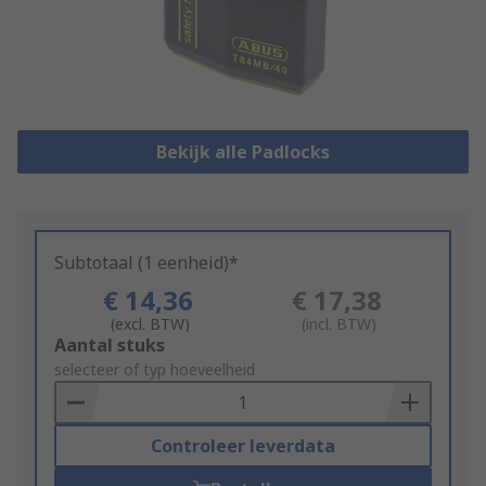
Bekijk alle Padlocks
Subtotaal (1 eenheid)*
€ 14,36
€ 17,38
(excl. BTW)
(incl. BTW)
Add
Aantal stuks
to
selecteer of typ hoeveelheid
Basket
Controleer leverdata