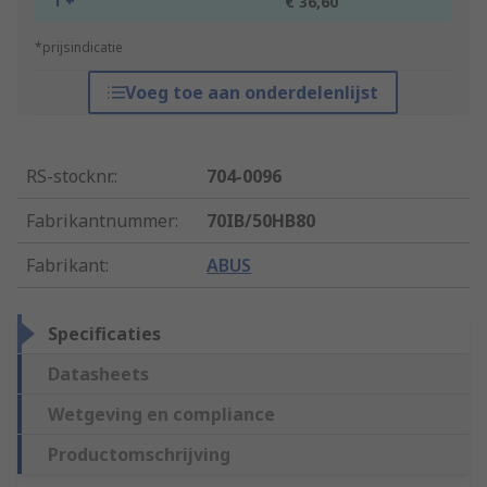
1 +
€ 36,60
*prijsindicatie
Voeg toe aan onderdelenlijst
RS-stocknr.
:
704-0096
Fabrikantnummer
:
70IB/50HB80
Fabrikant
:
ABUS
Specificaties
Datasheets
Wetgeving en compliance
Productomschrijving