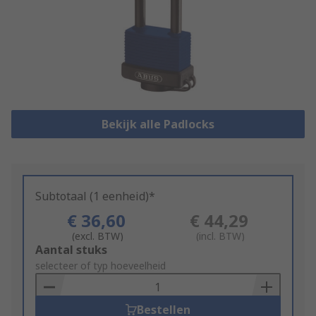
Bekijk alle Padlocks
Subtotaal (1 eenheid)*
€ 36,60
€ 44,29
(excl. BTW)
(incl. BTW)
Add
Aantal stuks
to
selecteer of typ hoeveelheid
Basket
Bestellen