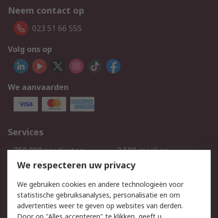
Neem contact op
023 51 66 555
Volg ons op
We aanvaarden
Services
750.000 producten
2.500 merken
Bestellen
Inkoopoplossingen
We respecteren uw privacy
Retouren
Technisch advies
We gebruiken cookies en andere technologieën voor
Track & Trace
statistische gebruiksanalyses, personalisatie en om
advertenties weer te geven op websites van derden.
Wettelijk
Door op "Alles accepteren" te klikken, geeft u