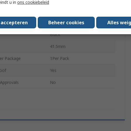
vindt u in
ons cookiebeleid
tdoor
Indoor & Outdoor
s accepteren
Beheer cookies
Alles wei
Aluminium
Black
41.5mm
er Package
1Per Pack
oof
Yes
/Approvals
No