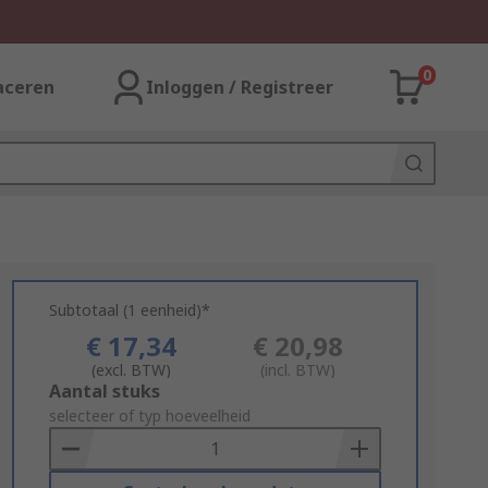
0
aceren
Inloggen / Registreer
Subtotaal (1 eenheid)*
€ 17,34
€ 20,98
(excl. BTW)
(incl. BTW)
Add
Aantal stuks
to
selecteer of typ hoeveelheid
Basket