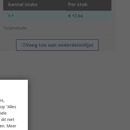
Aantal stuks
Per stuk
1 +
€ 17,34
*prijsindicatie
Voeg toe aan onderdelenlijst
es,
op "Alles
iële
dit niet
ken. Meer