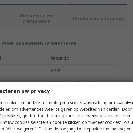
Wetgeving en
Productomschrijving
compliance
f meer kenmerken te selecteren.
t
Waarde
ABUS
Combination Padlock
ecteren uw privacy
ype
Combination Padlock
n cookies en andere technologieën voor statistische gebruiksanalys
iameter
6mm
tie en om advertenties weer te geven op websites van derden. Door 
 te klikken, geeft u toestemming voor de verwerking van niet-essent
ngth
26mm
kunt uw cookies selecteren door te klikken op "Beheer cookies". Als u 
 u op "Alles weigeren". Dit kan de toegang tot bepaalde functies beper
e
No