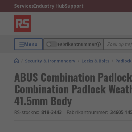
Services
Industry Hub
Support
Menu
Fabrikantnummer
/
Security & Ironmongery
/
Locks & Bolts
/
Padlock
ABUS Combination Padloc
Combination Padlock Weath
41.5mm Body
RS-stocknr.
:
818-3443
Fabrikantnummer
:
34605 14