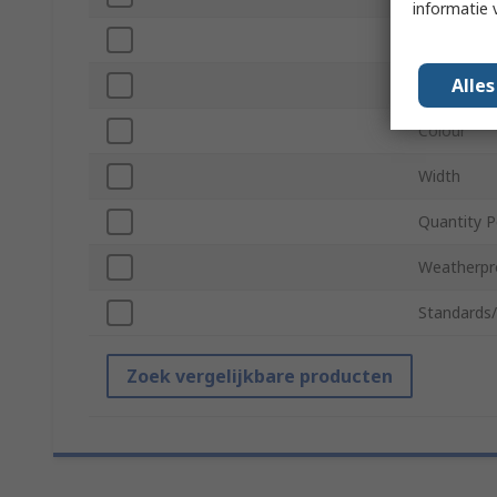
informatie 
Indoor/Ou
Alle
Material
Colour
Width
Quantity P
Weatherpr
Standards
Zoek vergelijkbare producten