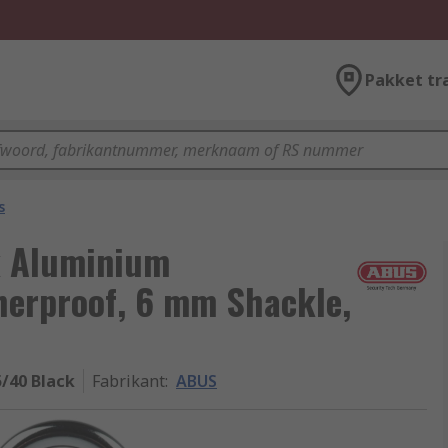
Pakket tr
s
k Aluminium
erproof, 6 mm Shackle,
5/40 Black
Fabrikant
:
ABUS