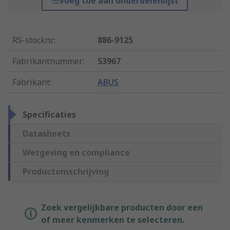
Voeg toe aan onderdelenlijst
RS-stocknr.
:
886-9125
Fabrikantnummer
:
53967
Fabrikant
:
ABUS
Specificaties
Datasheets
Wetgeving en compliance
Productomschrijving
Zoek vergelijkbare producten door een
of meer kenmerken te selecteren.