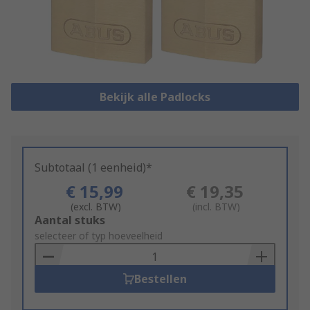
Bekijk alle Padlocks
Subtotaal (1 eenheid)*
€ 15,99
€ 19,35
(excl. BTW)
(incl. BTW)
Add
Aantal stuks
to
selecteer of typ hoeveelheid
Basket
Bestellen