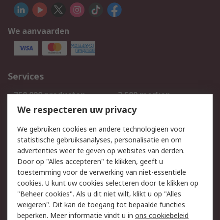
We aanvaarden
Services
750.000 producten
2.500 merken
Bestellen
Inkoopoplossingen
We respecteren uw privacy
Retouren
Technisch advies
We gebruiken cookies en andere technologieën voor
Track & Trace
statistische gebruiksanalyses, personalisatie en om
advertenties weer te geven op websites van derden.
Wettelijk
Door op "Alles accepteren" te klikken, geeft u
toestemming voor de verwerking van niet-essentiële
Cookiebeleid
Email veiligheid
cookies. U kunt uw cookies selecteren door te klikken op
Privacybeleid
Websitevoorwaarden
"Beheer cookies". Als u dit niet wilt, klikt u op "Alles
weigeren". Dit kan de toegang tot bepaalde functies
Algemene
beperken. Meer informatie vindt u in
ons cookiebeleid
verkoopvoorwaarden