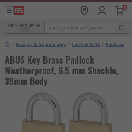
0
Fabrikantnummer
/
Security & Ironmongery
/
Locks & Bolts
/
Padlocks
ABUS Key Brass Padlock
Weatherproof, 6.5 mm Shackle,
39mm Body