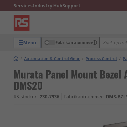
Services
Industry Hub
Support
Menu
Fabrikantnummer
/
Automation & Control Gear
/
Process Control
/
Pa
Murata Panel Mount Bezel 
DMS20
RS-stocknr.
:
230-7936
Fabrikantnummer
:
DMS-BZL