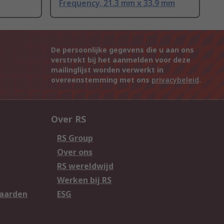
Frequency, 21.3 mm x 33.9 mm
De persoonlijke gegevens die u aan ons
verstrekt bij het aanmelden voor deze
mailinglijst worden verwerkt in
overeenstemming met ons
privacybeleid
.
Over RS
RS Group
Over ons
RS wereldwijd
Werken bij RS
aarden
ESG