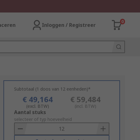
0
aceren
Inloggen / Registreer
Subtotaal (1 doos van 12 eenheden)*
€ 49,164
€ 59,484
(excl. BTW)
(incl. BTW)
Add
Aantal stuks
to
selecteer of typ hoeveelheid
Basket