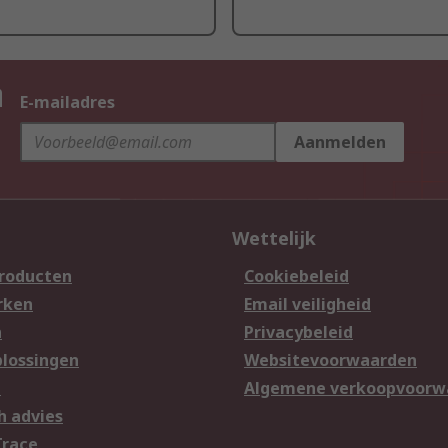
n
E-mailadres
Aanmelden
Wettelijk
producten
Cookiebeleid
rken
Email veiligheid
n
Privacybeleid
lossingen
Websitevoorwaarden
n
Algemene verkoopvoorw
h advies
Trace