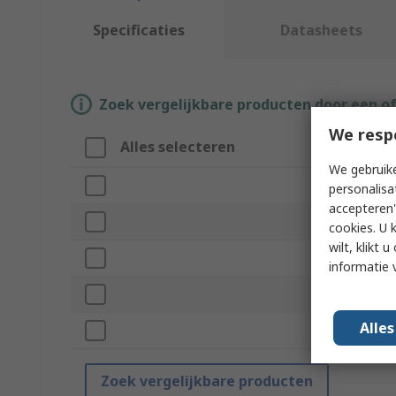
Specificaties
Datasheets
Zoek vergelijkbare producten door een o
We resp
Alles selecteren
Attribuut
We gebruike
Merk
personalisa
accepteren"
Product Type
cookies. U 
wilt, klikt
Accessory Ty
informatie 
For Use With
Alle
Standards/Ap
Zoek vergelijkbare producten