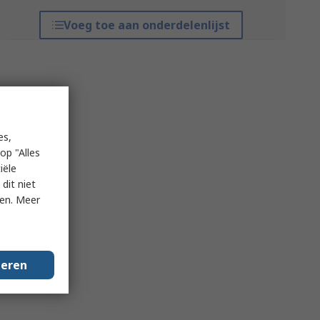
Voeg toe aan onderdelenlijst
es,
op "Alles
iële
dit niet
ken. Meer
geren