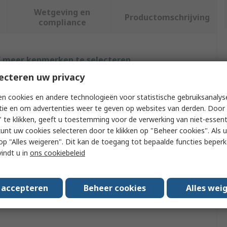
Wetgeving en
Productomschrijving
compliance
f meer kenmerken te selecteren.
ecteren uw privacy
Waarde
n cookies en andere technologieën voor statistische gebruiksanalys
Murata
tie en om advertenties weer te geven op websites van derden. Door 
 te klikken, geeft u toestemming voor de verwerking van niet-essent
DIN Rail Mounting Frame
kunt uw cookies selecteren door te klikken op "Beheer cookies". Als u 
 u op "Alles weigeren". Dit kan de toegang tot bepaalde functies beper
pe
Panel Mount Bezel Assembly
vindt u in
ons cookiebeleid
DMS20
s accepteren
Beheer cookies
Alles wei
provals
No