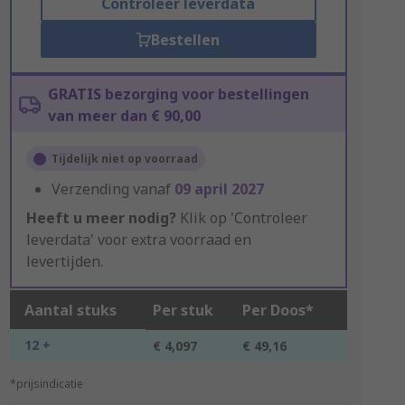
Controleer leverdata
Bestellen
GRATIS bezorging voor bestellingen
van meer dan € 90,00
Tijdelijk niet op voorraad
Verzending vanaf
09 april 2027
Heeft u meer nodig?
Klik op 'Controleer
leverdata' voor extra voorraad en
levertijden.
Aantal stuks
Per stuk
Per Doos*
12 +
€ 4,097
€ 49,16
*prijsindicatie