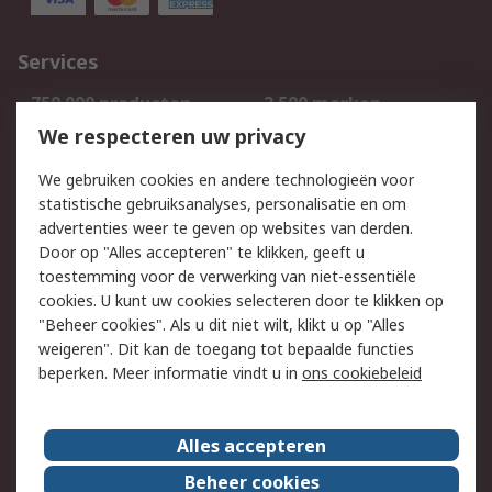
Services
750.000 producten
2.500 merken
Bestellen
Inkoopoplossingen
We respecteren uw privacy
Retouren
Technisch advies
We gebruiken cookies en andere technologieën voor
Track & Trace
statistische gebruiksanalyses, personalisatie en om
advertenties weer te geven op websites van derden.
Wettelijk
Door op "Alles accepteren" te klikken, geeft u
toestemming voor de verwerking van niet-essentiële
Cookiebeleid
Email veiligheid
cookies. U kunt uw cookies selecteren door te klikken op
Privacybeleid
Websitevoorwaarden
"Beheer cookies". Als u dit niet wilt, klikt u op "Alles
weigeren". Dit kan de toegang tot bepaalde functies
Algemene
beperken. Meer informatie vindt u in
ons cookiebeleid
verkoopvoorwaarden
Over RS
Alles accepteren
RS Group
Over ons
Beheer cookies