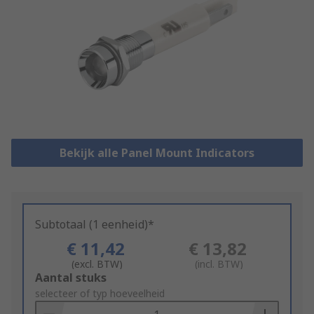
Bekijk alle Panel Mount Indicators
Subtotaal (1 eenheid)*
€ 11,42
€ 13,82
(excl. BTW)
(incl. BTW)
Add
Aantal stuks
to
selecteer of typ hoeveelheid
Basket