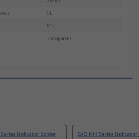
59mm
ovals
UL
K14
Transparent
Series Indicator Solder
EAO K14 Series Indicator