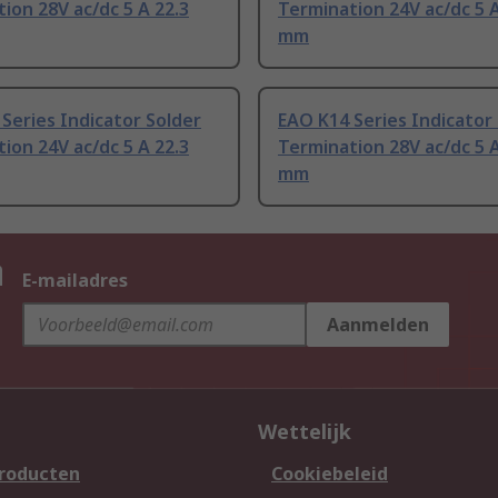
ion 28V ac/dc 5 A 22.3
Termination 24V ac/dc 5 A
mm
Series Indicator Solder
EAO K14 Series Indicator
ion 24V ac/dc 5 A 22.3
Termination 28V ac/dc 5 A
mm
n
E-mailadres
Aanmelden
Wettelijk
producten
Cookiebeleid