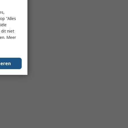
es,
op "Alles
iële
dit niet
ken. Meer
geren