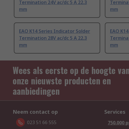
Termination 24V ac/dc 5 A 22.3
Terminat
mm
mm
EAO K14 Series Indicator Solder
EAO K14 
Termination 28V ac/dc 5 A 22.3
Terminat
mm
mm
Wees als eerste op de hoogte va
onze nieuwste producten en
aanbiedingen
Neem contact op
Services
023 51 66 555
750.000 