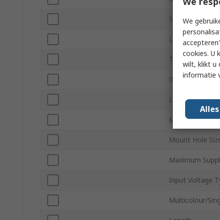
We resp
Sub Type
We gebruike
personalisa
LED Colour
accepteren"
cookies. U 
Terminal Type
wilt, klikt
informatie 
IP Rating
LED Orientatio
Alle
Minimum Supply
Mount Hole Siz
Maximum Suppl
Input Voltage 
Multicolour/Sin