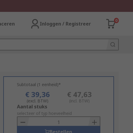
0
aceren
Inloggen / Registreer
Subtotaal (1 eenheid)*
€ 39,36
€ 47,63
(excl. BTW)
(incl. BTW)
Add
Aantal stuks
to
selecteer of typ hoeveelheid
Basket
Bestellen