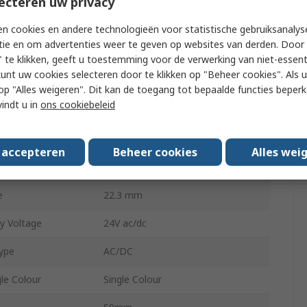
ecteren uw privacy
Indicator
n cookies en andere technologieën voor statistische gebruiksanalys
tie en om advertenties weer te geven op websites van derden. Door 
Colourless
 te klikken, geeft u toestemming voor de verwerking van niet-essent
kunt uw cookies selecteren door te klikken op "Beheer cookies". Als u 
Solder
 u op "Alles weigeren". Dit kan de toegang tot bepaalde functies beper
vindt u in
ons cookiebeleid
IP67
n
Top
s accepteren
Beheer cookies
Alles wei
 Voltage
24V ac/dc
e
22.3 mm
y Voltage
24V ac/dc
Type
AC/DC
gle Colour
Single Colour