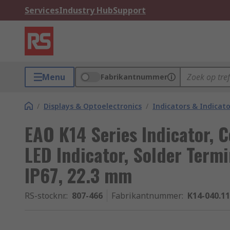
Services
Industry Hub
Support
Menu
Fabrikantnummer
/
Displays & Optoelectronics
/
Indicators & Indica
EAO K14 Series Indicator, 
LED Indicator, Solder Termi
IP67, 22.3 mm
RS-stocknr.
:
807-466
Fabrikantnummer
:
K14-040.1