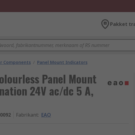
Pakket tr
tor Components
/
Panel Mount Indicators
Colourless Panel Mount
nation 24V ac/dc 5 A,
10092
Fabrikant
:
EAO