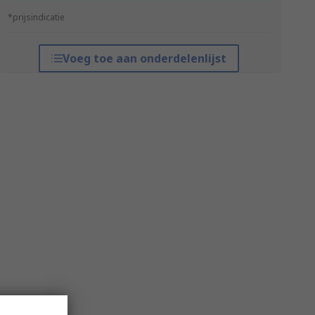
*prijsindicatie
Voeg toe aan onderdelenlijst