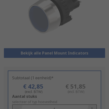
Bekijk alle Panel Mount Indicators
Subtotaal (1 eenheid)*
€ 42,85
€ 51,85
(excl. BTW)
(incl. BTW)
Add
Aantal stuks
to
selecteer of typ hoeveelheid
Basket