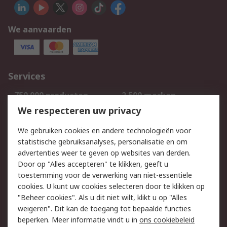
We aanvaarden
Services
750.000 producten
2.500 merken
Bestellen
Inkoopoplossingen
We respecteren uw privacy
Retouren
Technisch advies
We gebruiken cookies en andere technologieën voor
Track & Trace
statistische gebruiksanalyses, personalisatie en om
advertenties weer te geven op websites van derden.
Wettelijk
Door op "Alles accepteren" te klikken, geeft u
toestemming voor de verwerking van niet-essentiële
Cookiebeleid
Email veiligheid
cookies. U kunt uw cookies selecteren door te klikken op
Privacybeleid
Websitevoorwaarden
"Beheer cookies". Als u dit niet wilt, klikt u op "Alles
weigeren". Dit kan de toegang tot bepaalde functies
Algemene
beperken. Meer informatie vindt u in
ons cookiebeleid
verkoopvoorwaarden