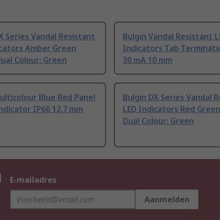
X Series Vandal Resistant
Bulgin Vandal Resistant 
icators Amber Green
Indicators Tab Terminati
Dual Colour: Green
30 mA 10 mm
ulticolour Blue Red Panel
Bulgin DX Series Vandal R
ndicator IP66 12.7 mm
LED Indicators Red Gree
Dual Colour: Green
n
E-mailadres
Aanmelden