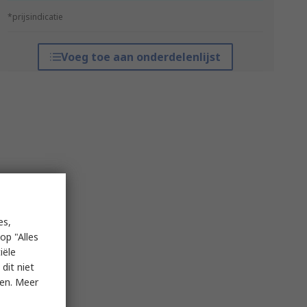
*prijsindicatie
Voeg toe aan onderdelenlijst
es,
op "Alles
iële
dit niet
ken. Meer