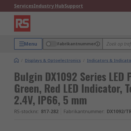
Services
Industry Hub
Support
Menu
Fabrikantnummer
/
Displays & Optoelectronics
/
Indicators & Indica
Bulgin DX1092 Series LED P
Green, Red LED Indicator, 
2.4V, IP66, 5 mm
RS-stocknr.
:
817-282
Fabrikantnummer
:
DX1092/T