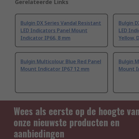
Gerelateerde Links
Bulgin DX Series Vandal Resistant
Bulgin D
LED Indicators Panel Mount
LED Ind
Indicator IP66, 8 mm
Yellow, 
Bulgin Multicolour Blue Red Panel
Bulgin M
Mount Indicator IP67 12 mm
Mount I
Wees als eerste op de hoogte va
onze nieuwste producten en
aanbiedingen