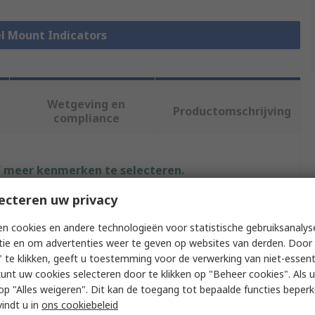
el Mount Indicators
Wetgeving en
Productomschrijving
compliance
f meer kenmerken te selecteren.
ecteren uw privacy
Waarde
n cookies en andere technologieën voor statistische gebruiksanalys
Bulgin
tie en om advertenties weer te geven op websites van derden. Door 
 te klikken, geeft u toestemming voor de verwerking van niet-essent
pe
LED Indicator
kunt uw cookies selecteren door te klikken op "Beheer cookies". Als u 
 u op "Alles weigeren". Dit kan de toegang tot bepaalde functies beper
LED Panel Indicator
vindt u in
ons cookiebeleid