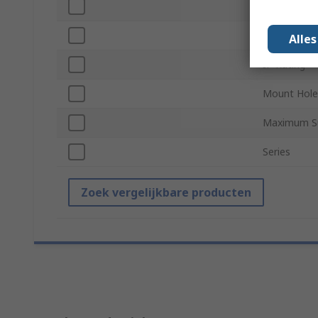
LED Colour
Terminal Ty
Alle
IP Rating
Mount Hole
Maximum Su
Series
Zoek vergelijkbare producten