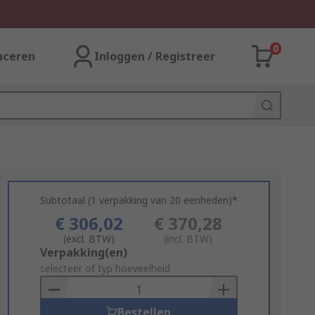
0
aceren
Inloggen / Registreer
Subtotaal (1 verpakking van 20 eenheden)*
€ 306,02
€ 370,28
(excl. BTW)
(incl. BTW)
Add
Verpakking(en)
to
selecteer of typ hoeveelheid
Basket
Bestellen