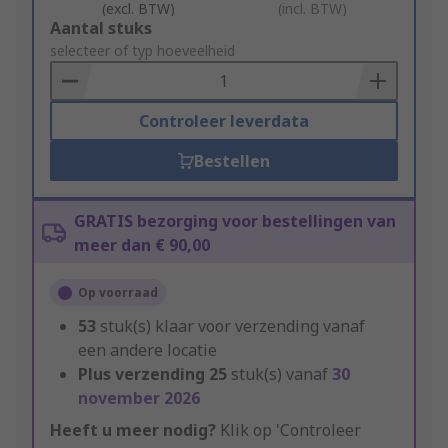
(excl. BTW)
(incl. BTW)
Add
Aantal stuks
to
selecteer of typ hoeveelheid
Basket
Controleer leverdata
Bestellen
GRATIS bezorging voor bestellingen van
meer dan € 90,00
Op voorraad
53
stuk(s) klaar voor verzending vanaf
een andere locatie
Plus verzending
25
stuk(s) vanaf
30
november 2026
Heeft u meer nodig?
Klik op 'Controleer