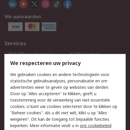
We aanvaarden
Services
750.000 producten
2.500 merken
Bestellen
Inkoopoplossingen
We respecteren uw privacy
Retouren
Technisch advies
We gebruiken cookies en andere technologieën voor
Track & Trace
statistische gebruiksanalyses, personalisatie en om
advertenties weer te geven op websites van derden.
Wettelijk
Door op "Alles accepteren" te klikken, geeft u
toestemming voor de verwerking van niet-essentiële
Cookiebeleid
Email veiligheid
cookies. U kunt uw cookies selecteren door te klikken op
Privacybeleid
Websitevoorwaarden
"Beheer cookies". Als u dit niet wilt, klikt u op "Alles
weigeren". Dit kan de toegang tot bepaalde functies
Algemene
beperken. Meer informatie vindt u in
ons cookiebeleid
verkoopvoorwaarden