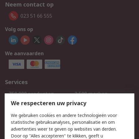
Neem contact op
023 51 66 555
Volg ons op
We aanvaarden
Services
750.000 producten
2.500 merken
Bestellen
Inkoopoplossingen
We respecteren uw privacy
Retouren
Technisch advies
We gebruiken cookies en andere technologieën voor
Track & Trace
statistische gebruiksanalyses, personalisatie en om
advertenties weer te geven op websites van derden.
Wettelijk
Door op "Alles accepteren" te klikken, geeft u