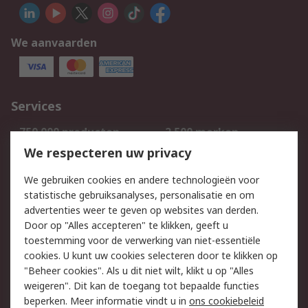
We aanvaarden
Services
750.000 producten
2.500 merken
Bestellen
Inkoopoplossingen
We respecteren uw privacy
Retouren
Technisch advies
We gebruiken cookies en andere technologieën voor
Track & Trace
statistische gebruiksanalyses, personalisatie en om
advertenties weer te geven op websites van derden.
Wettelijk
Door op "Alles accepteren" te klikken, geeft u
toestemming voor de verwerking van niet-essentiële
Cookiebeleid
Email veiligheid
cookies. U kunt uw cookies selecteren door te klikken op
Privacybeleid
Websitevoorwaarden
"Beheer cookies". Als u dit niet wilt, klikt u op "Alles
weigeren". Dit kan de toegang tot bepaalde functies
Algemene
beperken. Meer informatie vindt u in
ons cookiebeleid
verkoopvoorwaarden