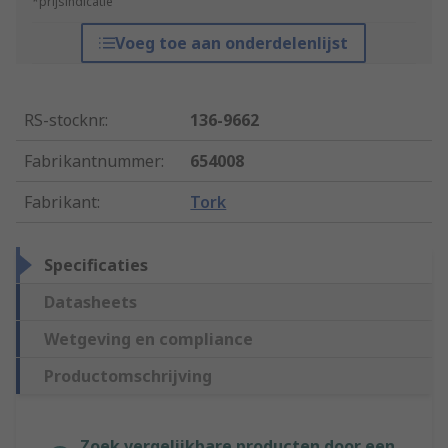
*prijsindicatie
Voeg toe aan onderdelenlijst
RS-stocknr.
:
136-9662
Fabrikantnummer
:
654008
Fabrikant
:
Tork
Specificaties
Datasheets
Wetgeving en compliance
Productomschrijving
Zoek vergelijkbare producten door een