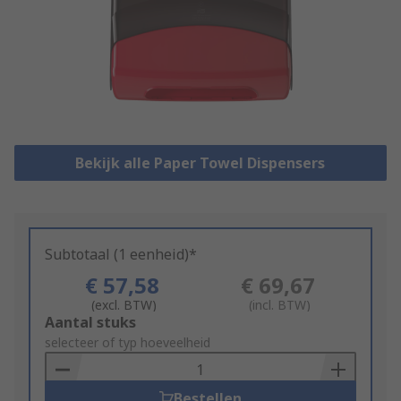
Bekijk alle Paper Towel Dispensers
Subtotaal (1 eenheid)*
€ 57,58
€ 69,67
(excl. BTW)
(incl. BTW)
Add
Aantal stuks
to
selecteer of typ hoeveelheid
Basket
Bestellen