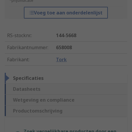
*prijsindicatie
Voeg toe aan onderdelenlijst
RS-stocknr.
:
144-5668
Fabrikantnummer
:
658008
Fabrikant
:
Tork
Specificaties
Datasheets
Wetgeving en compliance
Productomschrijving
Zoek vergelijkbare producten door een