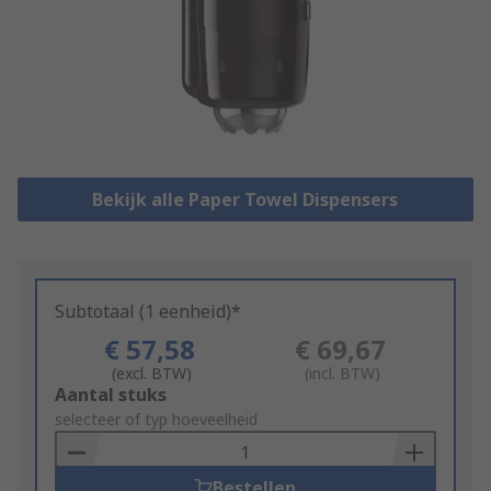
Bekijk alle Paper Towel Dispensers
Subtotaal (1 eenheid)*
€ 57,58
€ 69,67
(excl. BTW)
(incl. BTW)
Add
Aantal stuks
to
selecteer of typ hoeveelheid
Basket
Bestellen