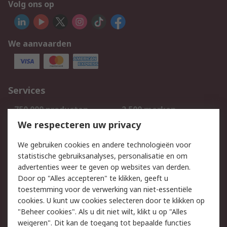
Volg ons op
We aanvaarden
Services
750.000 producten
2.500 merken
Bestellen
Inkoopoplossingen
We respecteren uw privacy
Retouren
Technisch advies
We gebruiken cookies en andere technologieën voor
Track & Trace
statistische gebruiksanalyses, personalisatie en om
advertenties weer te geven op websites van derden.
Wettelijk
Door op "Alles accepteren" te klikken, geeft u
toestemming voor de verwerking van niet-essentiële
Cookiebeleid
Email veiligheid
cookies. U kunt uw cookies selecteren door te klikken op
Privacybeleid
Websitevoorwaarden
"Beheer cookies". Als u dit niet wilt, klikt u op "Alles
weigeren". Dit kan de toegang tot bepaalde functies
Algemene