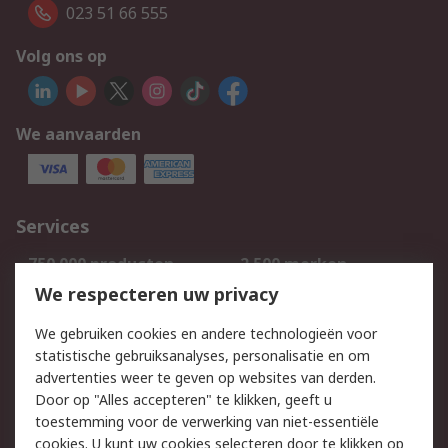
023 51 66 555
Volg ons op
We aanvaarden
Services
750.000 producten
2.500 merken
Bestellen
Inkoopoplossingen
We respecteren uw privacy
Retouren
Technisch advies
We gebruiken cookies en andere technologieën voor
Track & Trace
statistische gebruiksanalyses, personalisatie en om
advertenties weer te geven op websites van derden.
Wettelijk
Door op "Alles accepteren" te klikken, geeft u
toestemming voor de verwerking van niet-essentiële
Cookiebeleid
Email veiligheid
cookies. U kunt uw cookies selecteren door te klikken op