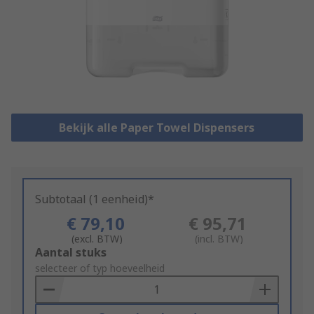
Bekijk alle Paper Towel Dispensers
Subtotaal (1 eenheid)*
€ 79,10
€ 95,71
(excl. BTW)
(incl. BTW)
Add
Aantal stuks
to
selecteer of typ hoeveelheid
Basket