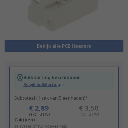
Bekijk alle PCB Headers
Bulkkorting beschikbaar
Bekijk bulkkorting
Subtotaal (1 zak van 5 eenheden)*
€ 2,89
€ 3,50
(excl. BTW)
(incl. BTW)
Add
Zak(ken)
to
selecteer of typ hoeveelheid