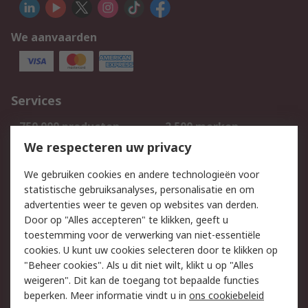
We aanvaarden
Services
750.000 producten
2.500 merken
Bestellen
Inkoopoplossingen
We respecteren uw privacy
Retouren
Technisch advies
We gebruiken cookies en andere technologieën voor
Track & Trace
statistische gebruiksanalyses, personalisatie en om
advertenties weer te geven op websites van derden.
Wettelijk
Door op "Alles accepteren" te klikken, geeft u
toestemming voor de verwerking van niet-essentiële
Cookiebeleid
Email veiligheid
cookies. U kunt uw cookies selecteren door te klikken op
Privacybeleid
Websitevoorwaarden
"Beheer cookies". Als u dit niet wilt, klikt u op "Alles
weigeren". Dit kan de toegang tot bepaalde functies
Algemene
beperken. Meer informatie vindt u in
ons cookiebeleid
verkoopvoorwaarden