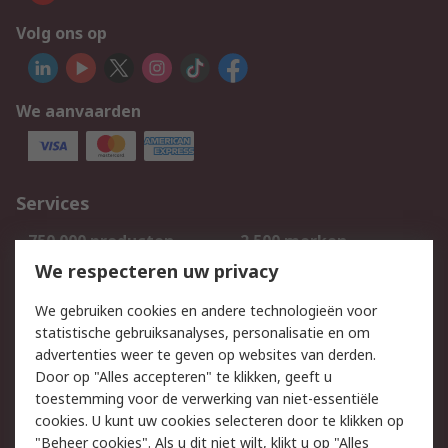
Volg ons op
We aanvaarden
Services
750.000 producten
2.500 merken
Bestellen
Inkoopoplossingen
We respecteren uw privacy
Retouren
Technisch advies
We gebruiken cookies en andere technologieën voor
Track & Trace
statistische gebruiksanalyses, personalisatie en om
advertenties weer te geven op websites van derden.
Wettelijk
Door op "Alles accepteren" te klikken, geeft u
toestemming voor de verwerking van niet-essentiële
Cookiebeleid
Email veiligheid
cookies. U kunt uw cookies selecteren door te klikken op
Privacybeleid
Websitevoorwaarden
"Beheer cookies". Als u dit niet wilt, klikt u op "Alles