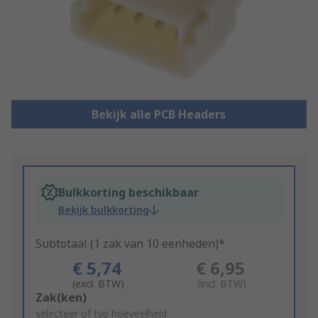
Bekijk alle PCB Headers
Bulkkorting beschikbaar
Bekijk bulkkorting
Subtotaal (1 zak van 10 eenheden)*
€ 5,74
€ 6,95
(excl. BTW)
(incl. BTW)
Add
Zak(ken)
to
selecteer of typ hoeveelheid