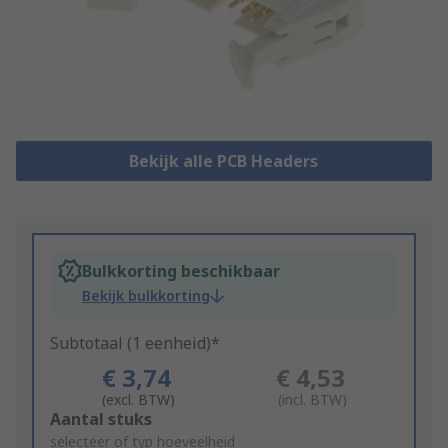
Bekijk alle PCB Headers
Bulkkorting beschikbaar
Bekijk bulkkorting
Subtotaal (1 eenheid)*
€ 3,74
€ 4,53
(excl. BTW)
(incl. BTW)
Add
Aantal stuks
to
selecteer of typ hoeveelheid