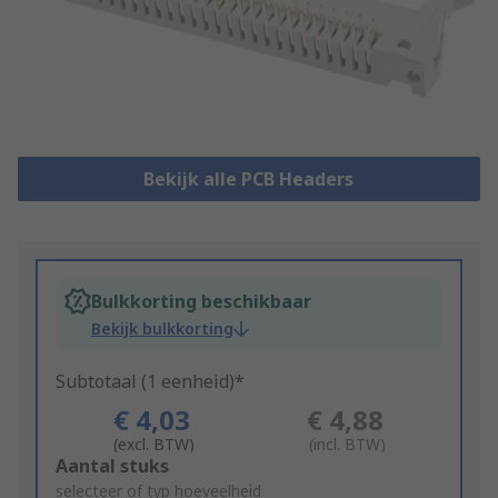
Bekijk alle PCB Headers
Bulkkorting beschikbaar
Bekijk bulkkorting
Subtotaal (1 eenheid)*
€ 4,03
€ 4,88
(excl. BTW)
(incl. BTW)
Add
Aantal stuks
to
selecteer of typ hoeveelheid