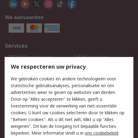
We aanvaarden
Services
750.000 producten
2.500 merken
Bestellen
Inkoopoplossingen
We respecteren uw privacy
Retouren
Technisch advies
We gebruiken cookies en andere technologieën voor
Track & Trace
statistische gebruiksanalyses, personalisatie en om
advertenties weer te geven op websites van derden.
Wettelijk
Door op "Alles accepteren" te klikken, geeft u
toestemming voor de verwerking van niet-essentiële
Cookiebeleid
Email veiligheid
cookies. U kunt uw cookies selecteren door te klikken op
Privacybeleid
Websitevoorwaarden
"Beheer cookies". Als u dit niet wilt, klikt u op "Alles
weigeren". Dit kan de toegang tot bepaalde functies
Algemene
beperken. Meer informatie vindt u in
ons cookiebeleid
verkoopvoorwaarden