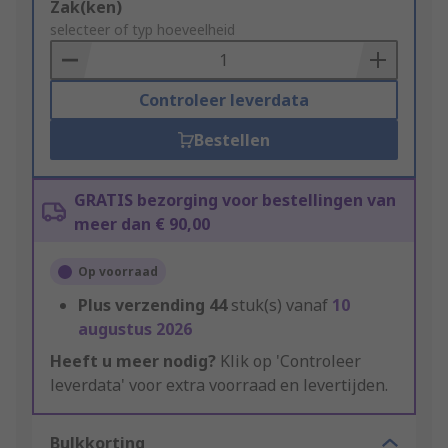
Add
Zak(ken)
to
selecteer of typ hoeveelheid
Basket
Controleer leverdata
Bestellen
GRATIS bezorging voor bestellingen van
meer dan € 90,00
Op voorraad
Plus verzending
44
stuk(s) vanaf
10
augustus 2026
Heeft u meer nodig?
Klik op 'Controleer
leverdata' voor extra voorraad en levertijden.
Bulkkorting