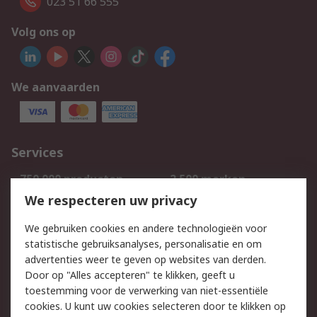
023 51 66 555
Volg ons op
We aanvaarden
Services
750.000 producten
2.500 merken
Bestellen
Inkoopoplossingen
We respecteren uw privacy
Retouren
Technisch advies
We gebruiken cookies en andere technologieën voor
Track & Trace
statistische gebruiksanalyses, personalisatie en om
advertenties weer te geven op websites van derden.
Wettelijk
Door op "Alles accepteren" te klikken, geeft u
toestemming voor de verwerking van niet-essentiële
Cookiebeleid
Email veiligheid
cookies. U kunt uw cookies selecteren door te klikken op