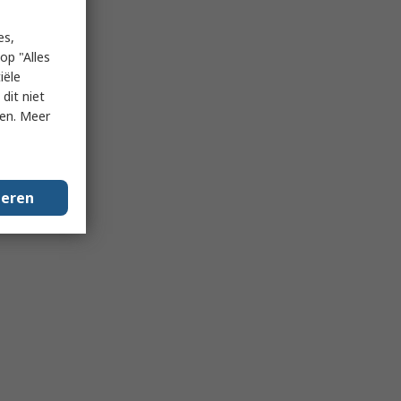
es,
op "Alles
iële
dit niet
ken. Meer
geren