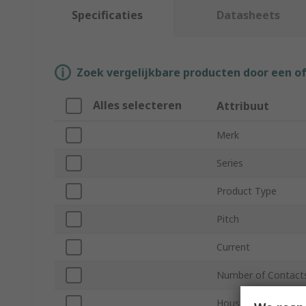
Specificaties
Datasheets
Zoek vergelijkbare producten door een o
Alles selecteren
Attribuut
Merk
Series
Product Type
Pitch
Current
Number of Contact
Housing Material