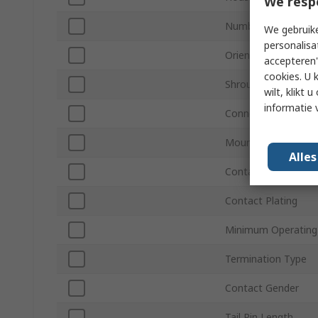
We resp
Number of Rows
We gebruike
personalisa
Orientation
accepteren"
cookies. U 
Shrouded/Unshroud
wilt, klikt
informatie 
Connector System
Mount Type
Alle
Contact Material
Contact Plating
Minimum Operating
Termination Type
Contact Gender
Tail Pin Length