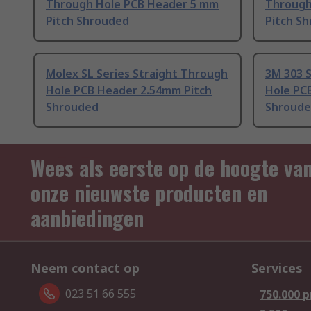
Through Hole PCB Header 5 mm
Through
Pitch Shrouded
Pitch S
Molex SL Series Straight Through
3M 303 S
Hole PCB Header 2.54mm Pitch
Hole PC
Shrouded
Shroud
Wees als eerste op de hoogte va
onze nieuwste producten en
aanbiedingen
Neem contact op
Services
023 51 66 555
750.000 