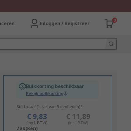
0
aceren
Inloggen / Registreer
Bulkkorting beschikbaar
Bekijk bulkkorting
Subtotaal (1 zak van 5 eenheden)*
€ 9,83
€ 11,89
(excl. BTW)
(incl. BTW)
Add
Zak(ken)