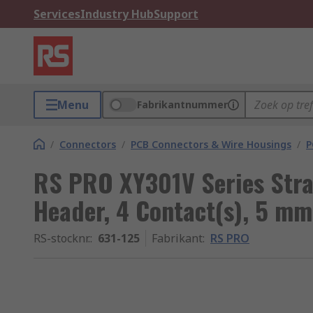
Services
Industry Hub
Support
Menu
Fabrikantnummer
/
Connectors
/
PCB Connectors & Wire Housings
/
P
RS PRO XY301V Series Str
Header, 4 Contact(s), 5 mm
RS-stocknr.
:
631-125
Fabrikant
:
RS PRO