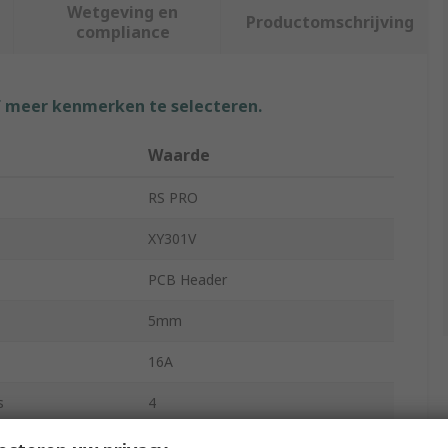
Wetgeving en
Productomschrijving
compliance
f meer kenmerken te selecteren.
Waarde
RS PRO
XY301V
PCB Header
5mm
16A
s
4
PBT