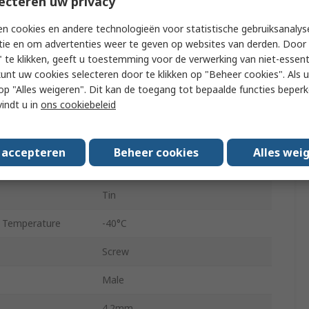
ecteren uw privacy
1
n cookies en andere technologieën voor statistische gebruiksanalys
tie en om advertenties weer te geven op websites van derden. Door 
Straight
 te klikken, geeft u toestemming voor de verwerking van niet-essent
kunt uw cookies selecteren door te klikken op "Beheer cookies". Als u 
ed
Shrouded
 u op "Alles weigeren". Dit kan de toegang tot bepaalde functies beper
vindt u in
ons cookiebeleid
Board-to-Board, Board-to-Wire
Through Hole
s accepteren
Beheer cookies
Alles wei
Brass
Tin
 Temperature
-40°C
Screw
Male
4.2mm