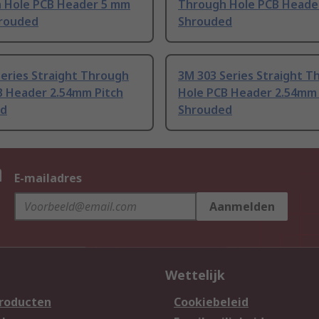
 Hole PCB Header 5 mm
Through Hole PCB Header
hrouded
Shrouded
eries Straight Through
3M 303 Series Straight T
B Header 2.54mm Pitch
Hole PCB Header 2.54mm 
ed
Shrouded
n
E-mailadres
Aanmelden
Wettelijk
producten
Cookiebeleid