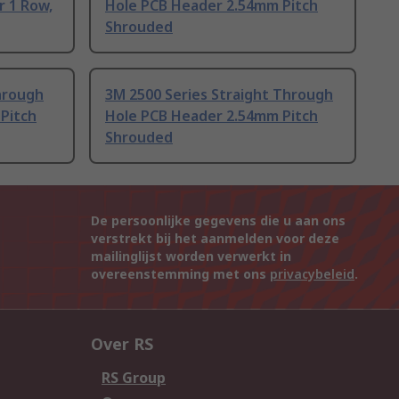
 1 Row,
Hole PCB Header 2.54mm Pitch
Shrouded
hrough
3M 2500 Series Straight Through
Pitch
Hole PCB Header 2.54mm Pitch
Shrouded
De persoonlijke gegevens die u aan ons
verstrekt bij het aanmelden voor deze
mailinglijst worden verwerkt in
overeenstemming met ons
privacybeleid
.
Over RS
RS Group