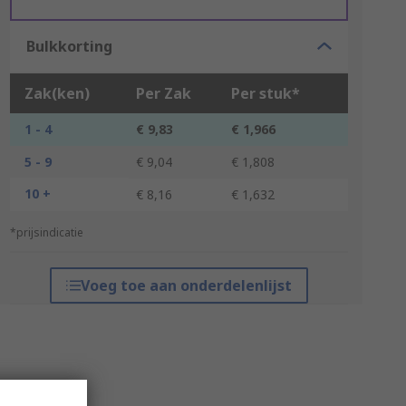
Bulkkorting
Zak(ken)
Per Zak
Per stuk*
1 - 4
€ 9,83
€ 1,966
5 - 9
€ 9,04
€ 1,808
10 +
€ 8,16
€ 1,632
*prijsindicatie
Voeg toe aan onderdelenlijst