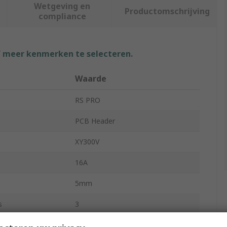
Wetgeving en
Productomschrijving
compliance
f meer kenmerken te selecteren.
Waarde
RS PRO
PCB Header
XY300V
16A
5mm
s
3
PBT