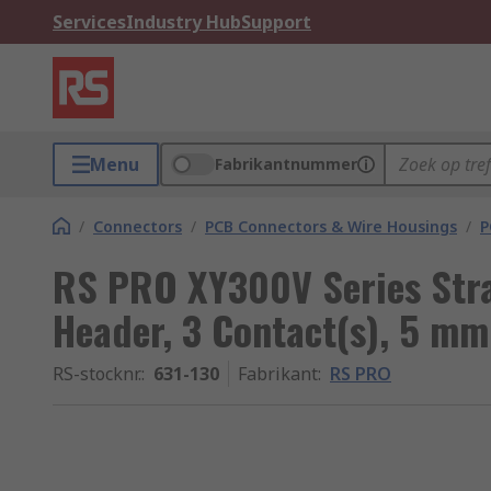
Services
Industry Hub
Support
Menu
Fabrikantnummer
/
Connectors
/
PCB Connectors & Wire Housings
/
P
RS PRO XY300V Series Str
Header, 3 Contact(s), 5 mm
RS-stocknr.
:
631-130
Fabrikant
:
RS PRO