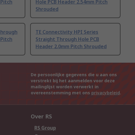
Pitch
Hole PCB Header 2.54mm Pitch
Shrouded
 Through
TE Connectivity HPI Series
Pitch
Straight Through Hole PCB
Header 2.0mm Pitch Shrouded
De persoonlijke gegevens die u aan ons
verstrekt bij het aanmelden voor deze
mailinglijst worden verwerkt in
overeenstemming met ons
privacybeleid
.
Over RS
RS Group