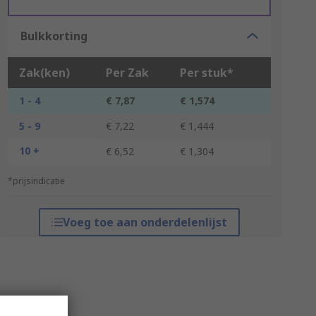
Bulkkorting
Zak(ken)
Per Zak
Per stuk*
1 - 4
€ 7,87
€ 1,574
5 - 9
€ 7,22
€ 1,444
10 +
€ 6,52
€ 1,304
*prijsindicatie
Voeg toe aan onderdelenlijst