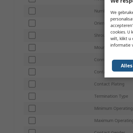
We resp
Number of Rows
We gebruike
personalisa
Orientation
accepteren"
cookies. U 
Shrouded/Unshroud
wilt, klikt
informatie 
Mount Type
Connector System
Alle
Contact Material
Contact Plating
Termination Type
Minimum Operating
Maximum Operating
Contact Gender