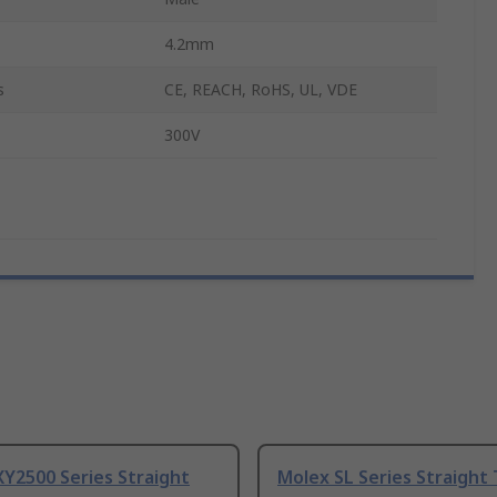
4.2mm
s
CE, REACH, RoHS, UL, VDE
300V
Y2500 Series Straight
Molex SL Series Straight