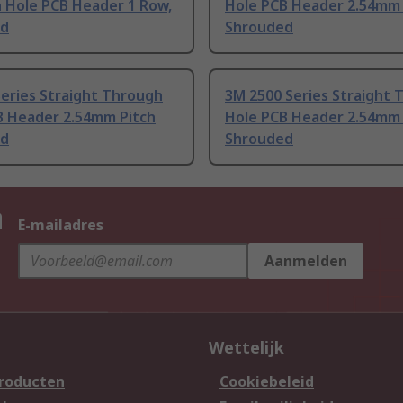
 Hole PCB Header 1 Row,
Hole PCB Header 2.54mm 
ed
Shrouded
eries Straight Through
3M 2500 Series Straight
B Header 2.54mm Pitch
Hole PCB Header 2.54mm 
ed
Shrouded
n
E-mailadres
Aanmelden
Wettelijk
producten
Cookiebeleid