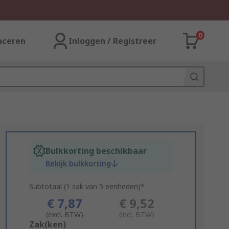
0
aceren
Inloggen / Registreer
Bulkkorting beschikbaar
Bekijk bulkkorting
Subtotaal (1 zak van 5 eenheden)*
€ 7,87
€ 9,52
(excl. BTW)
(incl. BTW)
Add
Zak(ken)