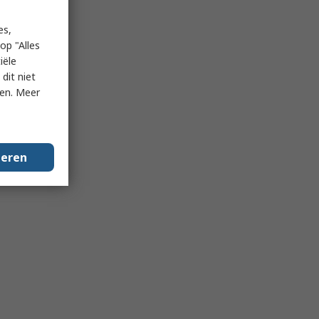
es,
op "Alles
iële
dit niet
ken. Meer
geren