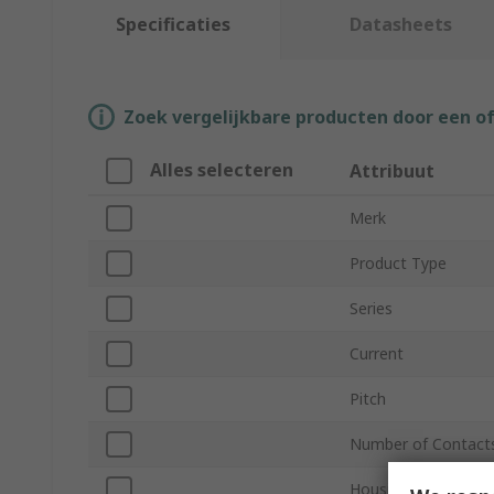
Specificaties
Datasheets
Zoek vergelijkbare producten door een o
Alles selecteren
Attribuut
Merk
Product Type
Series
Current
Pitch
Number of Contact
Housing Material