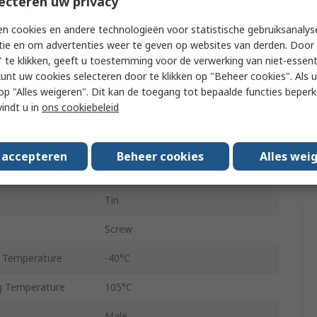
ecteren uw privacy
1
n cookies en andere technologieën voor statistische gebruiksanalys
tie en om advertenties weer te geven op websites van derden. Door 
Straight
 te klikken, geeft u toestemming voor de verwerking van niet-essent
kunt uw cookies selecteren door te klikken op "Beheer cookies". Als u 
ed
Shrouded
 u op "Alles weigeren". Dit kan de toegang tot bepaalde functies beper
vindt u in
ons cookiebeleid
Through Hole
Board-to-Board, Board-to-Wire
s accepteren
Beheer cookies
Alles wei
Brass
Tin
Screw
 Temperature
-40°C
 Temperature
105°C
Male