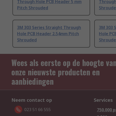
Through Hole PCB Header 5 mm
Through
Pitch Shrouded
Shroud
3M 303 Series Straight Through
3M 303 S
Hole PCB Header 2.54mm Pitch
Hole PC
Shrouded
Shroud
Wees als eerste op de hoogte va
onze nieuwste producten en
aanbiedingen
Neem contact op
Services
023 51 66 555
750.000 