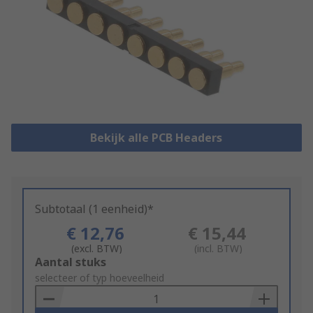
Bekijk alle PCB Headers
Subtotaal (1 eenheid)*
€ 12,76
€ 15,44
(excl. BTW)
(incl. BTW)
Add
Aantal stuks
to
selecteer of typ hoeveelheid
Basket