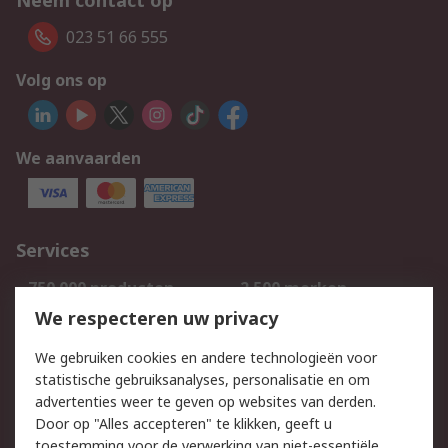
Neem contact op
023 51 66 555
Volg ons op
We aanvaarden
Services
750.000 producten
2.500 merken
Bestellen
Inkoopoplossingen
We respecteren uw privacy
Retouren
Technisch advies
We gebruiken cookies en andere technologieën voor
Track & Trace
statistische gebruiksanalyses, personalisatie en om
advertenties weer te geven op websites van derden.
Wettelijk
Door op "Alles accepteren" te klikken, geeft u
toestemming voor de verwerking van niet-essentiële