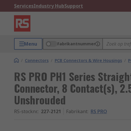
Services
Industry Hub
Support
Menu
Fabrikantnummer
/
Connectors
/
PCB Connectors & Wire Housings
/
P
RS PRO PH1 Series Straigh
Connector, 8 Contact(s), 2
Unshrouded
RS-stocknr.
:
227-2121
Fabrikant
:
RS PRO