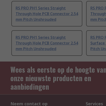
RS PRO PH1 Series Straight
RS PRO P
Through Hole PCB Connector 2.54
Through
mm Pitch Unshrouded
mm Pitc
RS PRO PH1 Series Straight
RS PRO P
Through Hole PCB Connector 2.54
Surface
mm Pitch Unshrouded
Pitch U
Wees als eerste op de hoogte va
onze nieuwste producten en
aanbiedingen
Neem contact op
Services