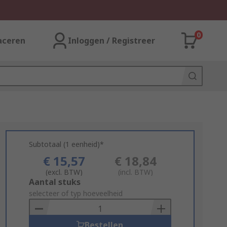
0
aceren
Inloggen / Registreer
Subtotaal (1 eenheid)*
€ 15,57
€ 18,84
(excl. BTW)
(incl. BTW)
Add
Aantal stuks
to
selecteer of typ hoeveelheid
Basket
Bestellen