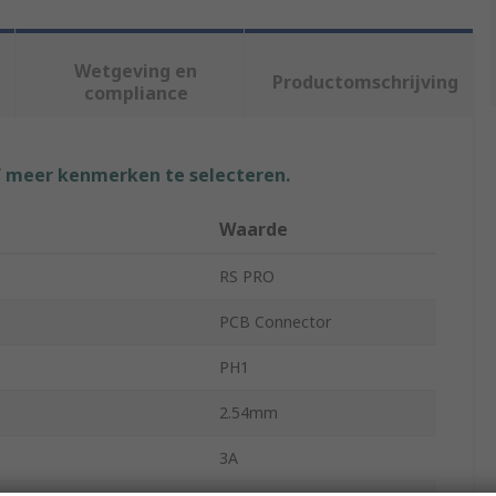
Wetgeving en
Productomschrijving
compliance
f meer kenmerken te selecteren.
Waarde
RS PRO
PCB Connector
PH1
2.54mm
3A