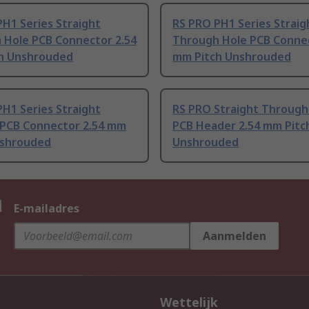
H1 Series Straight
RS PRO PH1 Series Straig
 Hole PCB Connector 2.54
Through Hole PCB Connec
h Unshrouded
mm Pitch Unshrouded
H1 Series Straight
RS PRO Straight Through
 PCB Connector 2.54 mm
PCB Header 2.54 mm Pitc
nshrouded
Unshrouded
n
E-mailadres
Aanmelden
Wettelijk