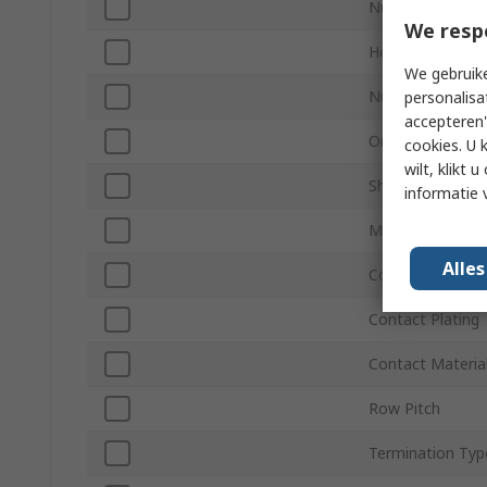
Number of Cont
We resp
Housing Materia
We gebruike
Number of Row
personalisa
accepteren"
Orientation
cookies. U 
wilt, klikt
Shrouded/Unshr
informatie 
Mount Type
Alle
Connector Syst
Contact Plating
Contact Materia
Row Pitch
Termination Typ