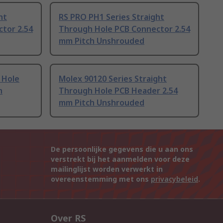
ht
RS PRO PH1 Series Straight
tor 2.54
Through Hole PCB Connector 2.54
mm Pitch Unshrouded
 Hole
Molex 90120 Series Straight
h
Through Hole PCB Header 2.54
mm Pitch Unshrouded
De persoonlijke gegevens die u aan ons
verstrekt bij het aanmelden voor deze
mailinglijst worden verwerkt in
overeenstemming met ons
privacybeleid
.
Over RS