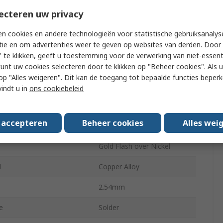
acts
8
ecteren uw privacy
l
Polyamide
n cookies en andere technologieën voor statistische gebruiksanalys
s
1
tie en om advertenties weer te geven op websites van derden. Door 
 te klikken, geeft u toestemming voor de verwerking van niet-essent
Straight
kunt uw cookies selecteren door te klikken op "Beheer cookies". Als u 
 u op "Alles weigeren". Dit kan de toegang tot bepaalde functies beper
ouded
Unshrouded
vindt u in
ons cookiebeleid
Through Hole
s accepteren
Beheer cookies
Alles wei
em
Board-to-Board
Gold Flash over Nickel
l
Copper Alloy
2.54mm
e
Solder