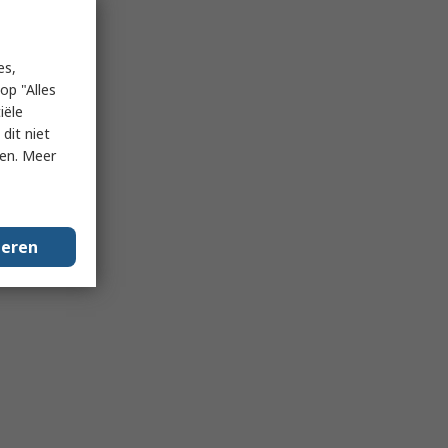
es,
op "Alles
iële
dit niet
ken. Meer
geren